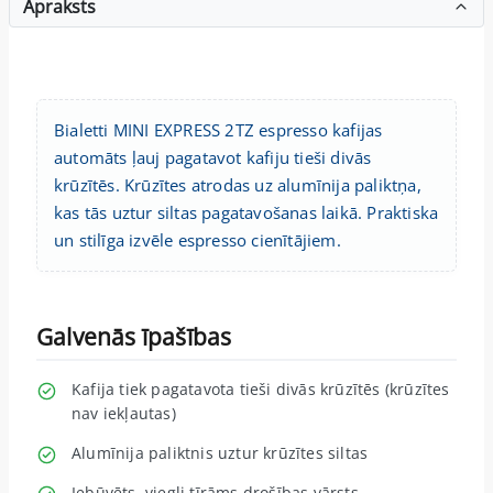
Apraksts
Bialetti MINI EXPRESS 2TZ espresso kafijas
automāts ļauj pagatavot kafiju tieši divās
krūzītēs. Krūzītes atrodas uz alumīnija paliktņa,
kas tās uztur siltas pagatavošanas laikā. Praktiska
un stilīga izvēle espresso cienītājiem.
Galvenās īpašības
Kafija tiek pagatavota tieši divās krūzītēs (krūzītes
nav iekļautas)
Alumīnija paliktnis uztur krūzītes siltas
Iebūvēts, viegli tīrāms drošības vārsts