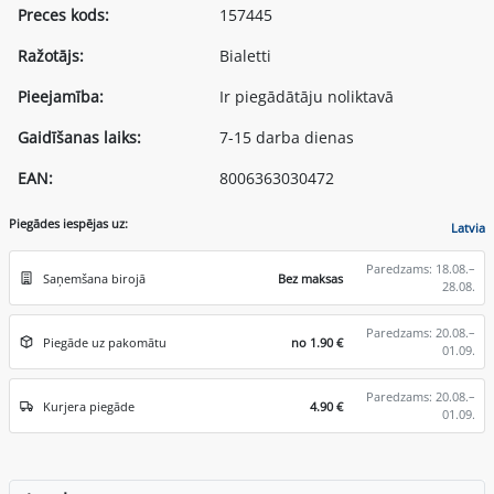
Preces kods:
157445
Ražotājs:
Bialetti
Pieejamība:
Ir piegādātāju noliktavā
Gaidīšanas laiks:
7-15 darba dienas
EAN:
8006363030472
Piegādes iespējas uz:
Latvia
Paredzams: 18.08.–
Saņemšana birojā
Bez maksas
28.08.
Paredzams: 20.08.–
Piegāde uz pakomātu
no 1.90 €
01.09.
Paredzams: 20.08.–
Kurjera piegāde
4.90 €
01.09.