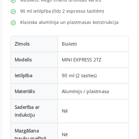
90 ml ietilpība (līdz 2 espresso tasītēm)
Klasiska alumīnija un plastmasas konstrukcija
Zīmols
Bialetti
Modelis
MINI EXPRESS 2TZ
Ietilpība
90 ml (2 tasītes)
Materiāls
Alumīnijs / plastmasa
Saderība ar
Nē
indukciju
Mazgāšana
Nē
trauku mašīnā