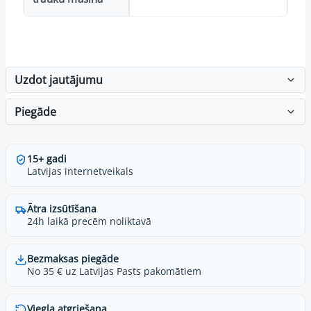
Uzdot jautājumu
Piegāde
15+ gadi
Latvijas internetveikals
Ātra izsūtīšana
24h laikā precēm noliktavā
Bezmaksas piegāde
No 35 € uz Latvijas Pasts pakomātiem
Viegla atgriešana