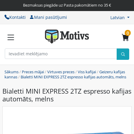
Bezmaksas piegāde uz Pasta pakomātiem no 35 €
Kontakti
Mani pasūtījumi
Latvian
0
Sākums
/
Preces mājai
/
Virtuves preces
/
Viss kafijai
/
Geizeru kafijas
kannas
/
Bialetti MINI EXPRESS 2TZ espresso kafijas automāts, melns
Bialetti MINI EXPRESS 2TZ espresso kafijas
automāts, melns