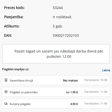
Preces kods:
53244
Pieejamība:
Ir noliktavā
Atlikums:
5 gab.
EAN:
5900217202103
Pasūti tagad un saņem jau nākošajā darba dienā pēc
pulksten 12:00
Piegādes iespējas uz:
Latvia
Paredzams: 10.08.
Saņemšana birojā
Bez maksas
Paredzams: 11.08.
Piegāde uz pakomātu
no 1.90 €
Paredzams: 11.08.
Kurjera piegāde
4.90 €