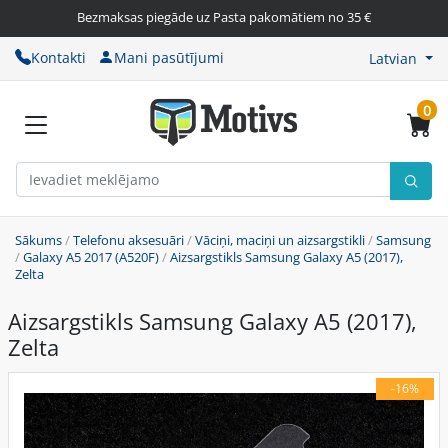
Bezmaksas piegāde uz Pasta pakomātiem no 35 €
Kontakti
Mani pasūtījumi
Latvian
0
Sākums
/
Telefonu aksesuāri
/
Vāciņi, maciņi un aizsargstikli
/
Samsung
/
Galaxy A5 2017 (A520F)
/
Aizsargstikls Samsung Galaxy A5 (2017),
Zelta
Aizsargstikls Samsung Galaxy A5 (2017),
Zelta
-16%