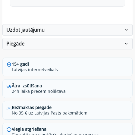
Uzdot jautājumu
Piegāde
15+ gadi
Latvijas internetveikals
Ātra izsūtīšana
24h laikā precēm noliktavā
Bezmaksas piegāde
No 35 € uz Latvijas Pasts pakomātiem
Viegla atgriešana
Garantija un vienkāršs atgriešanas process