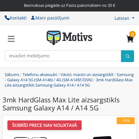
Bezmaksas piegāde uz Pasta pakomātiem no 35 €
Kontakti
Mani pasūtījumi
Latvian
0
Sākums
/
Telefonu aksesuāri
/
Vāciņi, maciņi un aizsargstikli
/
Samsung
/
Galaxy A14 5G (SM-A146) / 4G (SM-A145F/DSN)
/
3mk HardGlass Max
Lite aizsargstikls Samsung Galaxy A14 / A14 5G
3mk HardGlass Max Lite aizsargstikls
Samsung Galaxy A14 / A14 5G
-50%
ŠOBRĪD PRECE NAV NOLIKTAVĀ