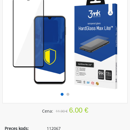
6.00 €
Cena:
11.90 €
Preces kods:
112067