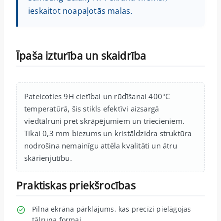
ieskaitot noapaļotās malas.
Īpaša izturība un skaidrība
Pateicoties 9H cietībai un rūdīšanai 400°C
temperatūrā, šis stikls efektīvi aizsargā
viedtālruni pret skrāpējumiem un triecieniem.
Tikai 0,3 mm biezums un kristāldzidra struktūra
nodrošina nemainīgu attēla kvalitāti un ātru
skārienjutību.
Praktiskas priekšrocības
Pilna ekrāna pārklājums, kas precīzi pielāgojas
tālruņa formai