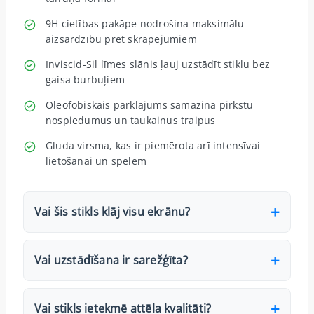
9H cietības pakāpe nodrošina maksimālu
aizsardzību pret skrāpējumiem
Inviscid-Sil līmes slānis ļauj uzstādīt stiklu bez
gaisa burbuļiem
Oleofobiskais pārklājums samazina pirkstu
nospiedumus un taukainus traipus
Gluda virsma, kas ir piemērota arī intensīvai
lietošanai un spēlēm
Vai šis stikls klāj visu ekrānu?
Vai uzstādīšana ir sarežģīta?
Vai stikls ietekmē attēla kvalitāti?