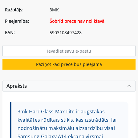
Ražotājs:
3MK
Pieejamība:
Šobrīd prece nav noliktavā
EAN:
5903108497428
Paziņot kad prece būs pieejama
Apraksts
3mk HardGlass Max Lite ir augstākās
kvalitātes rūdītais stikls, kas izstrādāts, lai
nodrošinātu maksimālu aizsardzību visai
Samsung Galaxy A14 ekrāna virsmai,