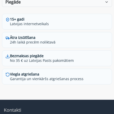
Piegāde
15+ gadi
Latvijas internetveikals
Ātra izsūtīšana
24h laikā precēm noliktavā
Bezmaksas piegāde
No 35 € uz Latvijas Pasts pakomātiem
Viegla atgriešana
Garantija un vienkāršs atgriešanas process
Kontakti