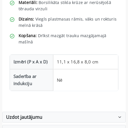
Materiāli:
Borsilikāta stikla krūze ar nerūsējošā
tērauda virzuli
Dizains:
Viegls plastmasas rāmis, vāks un rokturis
melnā krāsā
Kopšana:
Drīkst mazgāt trauku mazgājamajā
mašīnā
Izmēri (P x A x D)
11,1 x 16,8 x 8,0 cm
Saderība ar
Nē
indukciju
Uzdot jautājumu