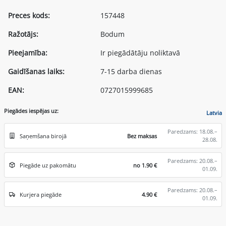
Preces kods:
157448
Ražotājs:
Bodum
Pieejamība:
Ir piegādātāju noliktavā
Gaidīšanas laiks:
7-15 darba dienas
EAN:
0727015999685
Piegādes iespējas uz:
Latvia
Paredzams: 18.08.–
Saņemšana birojā
Bez maksas
28.08.
Paredzams: 20.08.–
Piegāde uz pakomātu
no 1.90 €
01.09.
Paredzams: 20.08.–
Kurjera piegāde
4.90 €
01.09.