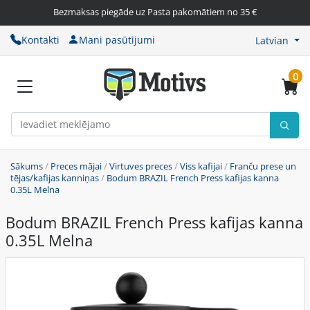
Bezmaksas piegāde uz Pasta pakomātiem no 35 €
Kontakti
Mani pasūtījumi
Latvian
0
Sākums
/
Preces mājai
/
Virtuves preces
/
Viss kafijai
/
Franču prese un
tējas/kafijas kanniņas
/
Bodum BRAZIL French Press kafijas kanna
0.35L Melna
Bodum BRAZIL French Press kafijas kanna
0.35L Melna