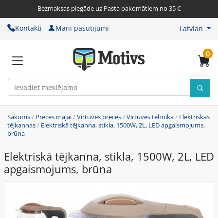
Bezmaksas piegāde uz Pasta pakomātiem no 35 €
Kontakti
Mani pasūtījumi
Latvian
0
Sākums
/
Preces mājai
/
Virtuves preces
/
Virtuves tehnika
/
Elektriskās
tējkannas
/
Elektriskā tējkanna, stikla, 1500W, 2L, LED apgaismojums,
brūna
Elektriskā tējkanna, stikla, 1500W, 2L, LED
apgaismojums, brūna