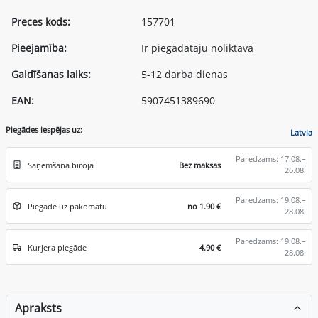
Preces kods:
157701
Pieejamība:
Ir piegādātāju noliktavā
Gaidīšanas laiks:
5-12 darba dienas
EAN:
5907451389690
Piegādes iespējas uz:
Latvia
Paredzams: 17.08.–
Saņemšana birojā
Bez maksas
26.08.
Paredzams: 19.08.–
Piegāde uz pakomātu
no 1.90 €
28.08.
Paredzams: 19.08.–
Kurjera piegāde
4.90 €
28.08.
Apraksts