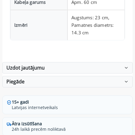
Kabeļa garums
Apm. 60 cm
Augstums: 23 cm,
Izmēri
Pamatnes diametrs:
14.3 cm
Uzdot jautājumu
Piegāde
15+ gadi
Latvijas internetveikals
Ātra izsūtīšana
24h laikā precēm noliktavā