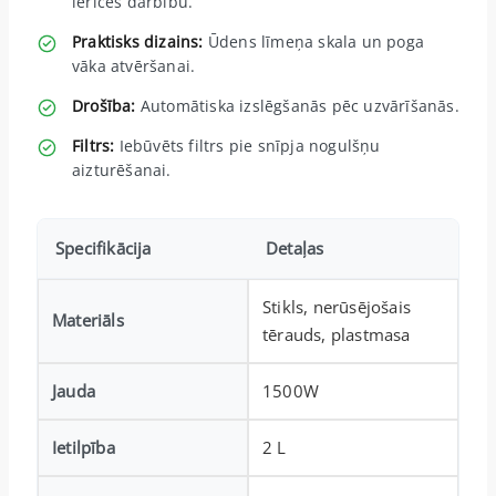
ierīces darbību.
Praktisks dizains:
Ūdens līmeņa skala un poga
vāka atvēršanai.
Drošība:
Automātiska izslēgšanās pēc uzvārīšanās.
Filtrs:
Iebūvēts filtrs pie snīpja nogulšņu
aizturēšanai.
Specifikācija
Detaļas
Stikls, nerūsējošais
Materiāls
tērauds, plastmasa
Jauda
1500W
Ietilpība
2 L