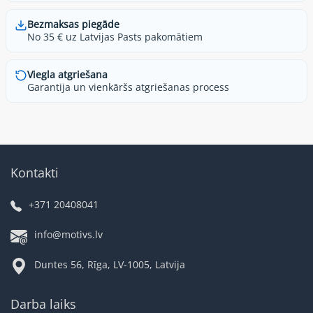
Bezmaksas piegāde
No 35 € uz Latvijas Pasts pakomātiem
Viegla atgriešana
Garantija un vienkāršs atgriešanas process
Kontakti
+371 20408041
info@motivs.lv
Duntes 56, Rīga, LV-1005, Latvija
Darba laiks