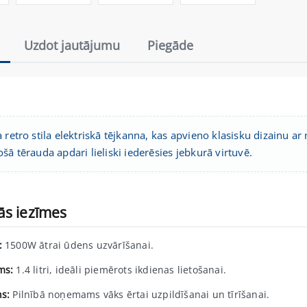
Uzdot jautājumu
Piegāde
 retro stila elektriskā tējkanna, kas apvieno klasisku dizainu ar
šā tērauda apdari lieliski iederēsies jebkurā virtuvē.
ās iezīmes
:
1500W ātrai ūdens uzvārīšanai.
ms:
1.4 litri, ideāli piemērots ikdienas lietošanai.
ns:
Pilnībā noņemams vāks ērtai uzpildīšanai un tīrīšanai.