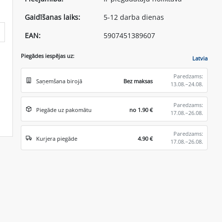
Gaidīšanas laiks:
5-12 darba dienas
EAN:
5907451389607
Piegādes iespējas uz:
Latvia
Paredzams:
Saņemšana birojā
Bez maksas
13.08.–24.08.
Paredzams:
Piegāde uz pakomātu
no 1.90 €
17.08.–26.08.
Paredzams:
Kurjera piegāde
4.90 €
17.08.–26.08.