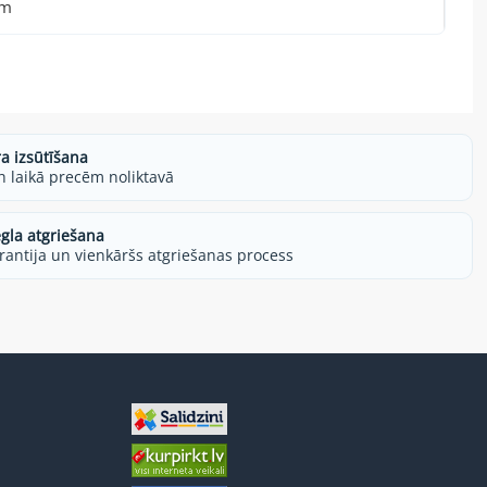
cm
ra izsūtīšana
h laikā precēm noliktavā
egla atgriešana
rantija un vienkāršs atgriešanas process