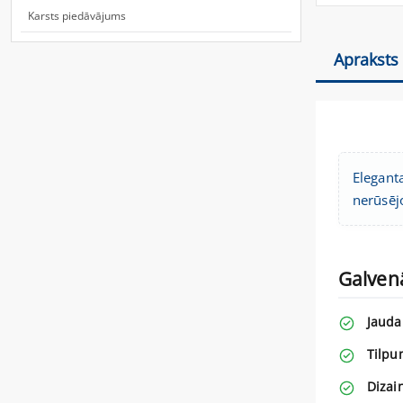
Karsts piedāvājums
Apraksts
Eleganta
nerūsējo
Galven
Jauda
Tilpu
Dizai