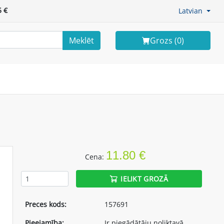
 €
Latvian
Meklēt
Grozs (
0
)
11.80 €
Cena:
IELIKT GROZĀ
Preces kods:
157691
Pieejamība:
Ir piegādātāju noliktavā