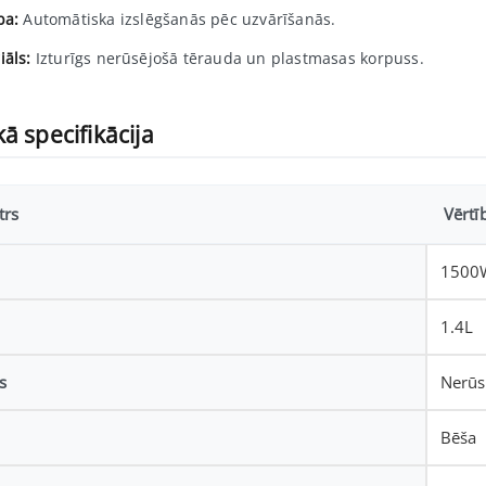
ba:
Automātiska izslēgšanās pēc uzvārīšanās.
iāls:
Izturīgs nerūsējošā tērauda un plastmasas korpuss.
ā specifikācija
trs
Vērtī
1500
1.4L
s
Nerūs
Bēša