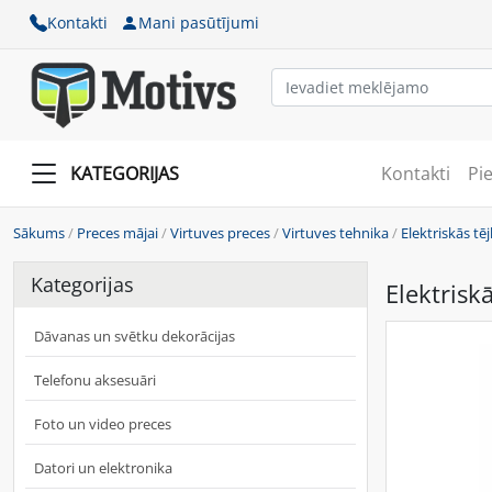
Kontakti
Mani pasūtījumi
KATEGORIJAS
Kontakti
Pi
Sākums
/
Preces mājai
/
Virtuves preces
/
Virtuves tehnika
/
Elektriskās tē
Kategorijas
Elektrisk
Dāvanas un svētku dekorācijas
Telefonu aksesuāri
Foto un video preces
Datori un elektronika