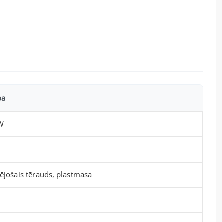
ba
W
ējošais tērauds, plastmasa