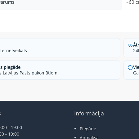
garums
~60 
Āt
nternetveikals
24
s piegāde
Vi
z Latvijas Pasts pakomātiem
Ga
s
Informācija
:00 - 19:00
Piegāde
00 - 19:00
Apmaksa