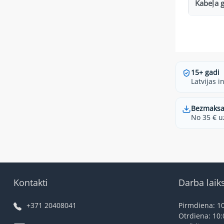
Kabeļa 
15+ gadi
Latvijas i
Bezmaksa
No 35 € u
Kontakti
Darba laik
+371 20408041
Pirmdiena: 10
Otrdiena: 10: