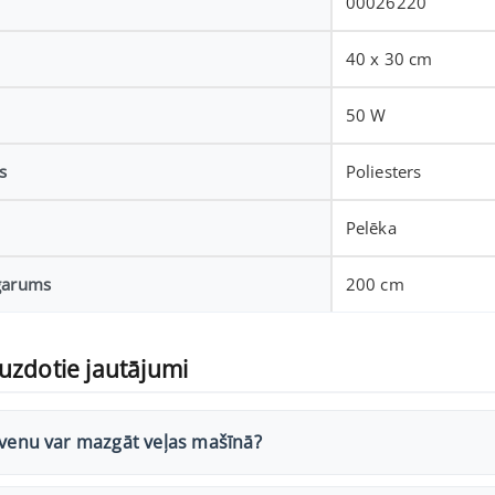
00026220
40 x 30 cm
50 W
s
Poliesters
Pelēka
garums
200 cm
uzdotie jautājumi
lvenu var mazgāt veļas mašīnā?