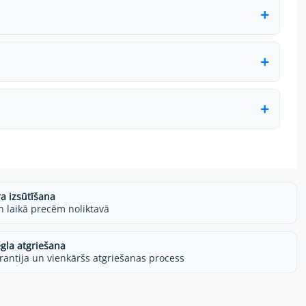
ra izsūtīšana
h laikā precēm noliktavā
egla atgriešana
rantija un vienkāršs atgriešanas process