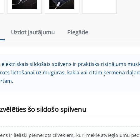
Uzdot jautājumu
Piegāde
elektriskais sildošais spilvens ir praktisks risinājums mus
ots lietošanai uz muguras, kakla vai citām ķermeņa daļām
rtam.
zvēlēties šo sildošo spilvenu
vens ir lieliski piemērots cilvēkiem, kuri meklē atvieglojumu pēc