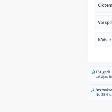
Cik tem
Vai spi
Kāds i
15+ gadi
Latvijas i
Bezmaksa
No 35 € u