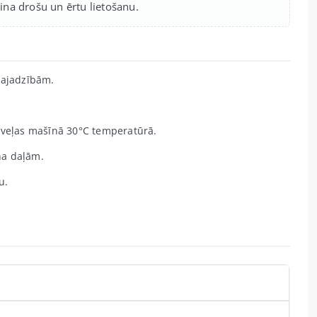
na drošu un ērtu lietošanu.
vajadzībām.
 veļas mašīnā 30°C temperatūrā.
ņa daļām.
u.