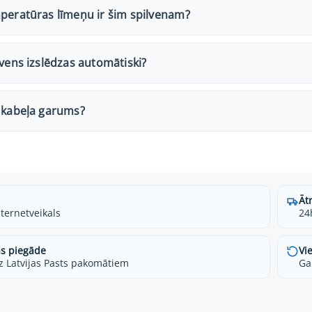
peratūras līmeņu ir šim spilvenam?
lvens izslēdzas automātiski?
r kabeļa garums?
Āt
nternetveikals
24
s piegāde
Vi
z Latvijas Pasts pakomātiem
Ga