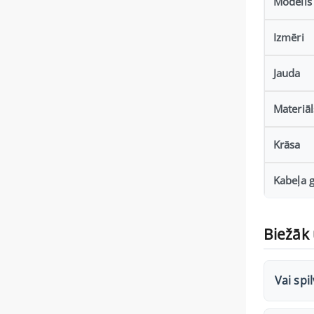
Modelis
Izmēri
Jauda
Materiāl
Krāsa
Kabeļa 
Biežāk 
Vai spi