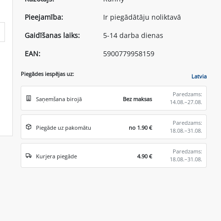
Pieejamība:
Ir piegādātāju noliktavā
Gaidīšanas laiks:
5-14 darba dienas
EAN:
5900779958159
Piegādes iespējas uz:
Latvia
Paredzams:
Saņemšana birojā
Bez maksas
14.08.–27.08.
Paredzams:
Piegāde uz pakomātu
no 1.90 €
18.08.–31.08.
Paredzams:
Kurjera piegāde
4.90 €
18.08.–31.08.