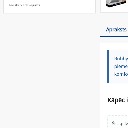
Karsts piedāvājums
Apraksts
Ruhhy 
piemēr
komfo
Kāpēc i
Šis spil