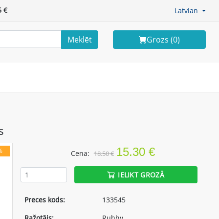
 €
Latvian
Meklēt
Grozs (
0
)
s
15.30 €
%
Cena:
18.50 €
IELIKT GROZĀ
Preces kods:
133545
Ražotājs:
Ruhhy