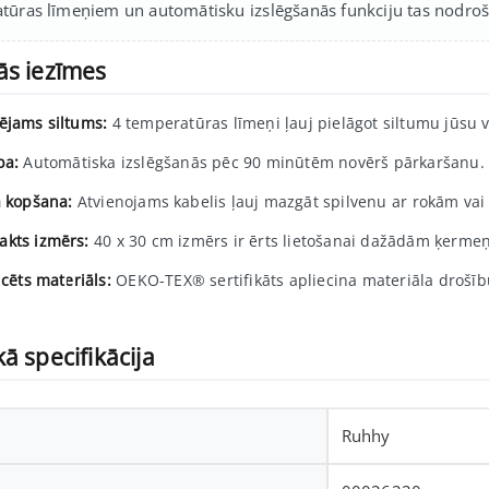
tūras līmeņiem un automātisku izslēgšanās funkciju tas nodroši
ās iezīmes
ējams siltums:
4 temperatūras līmeņi ļauj pielāgot siltumu jūsu 
ba:
Automātiska izslēgšanās pēc 90 minūtēm novērš pārkaršanu.
a kopšana:
Atvienojams kabelis ļauj mazgāt spilvenu ar rokām vai
kts izmērs:
40 x 30 cm izmērs ir ērts lietošanai dažādām ķerme
icēts materiāls:
OEKO-TEX® sertifikāts apliecina materiāla drošīb
ā specifikācija
Ruhhy