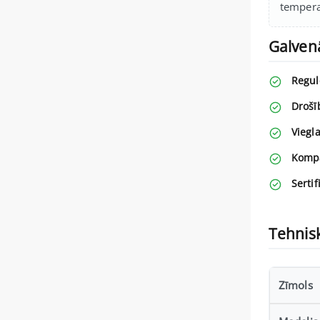
tempera
Galven
Regul
Drošī
Viegl
Kompa
Sertif
Tehnisk
Zīmols