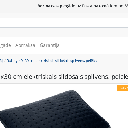
Bezmaksas piegāde uz Pasta pakomātiem no 35
egāde
Apmaksa
Garantija
āji
/
Ruhhy 40x30 cm elektriskais sildošais spilvens, pelēks
30 cm elektriskais sildošais spilvens, pelēk
-17