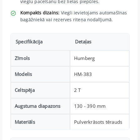
vieglu pacelšanu bez lielas piepūles.
Kompakts dizains:
Viegli ievietojams automašīnas
bagāžniekā vai rezerves riteņa nodalījumā.
Specifikācija
Detaļas
Zīmols
Humberg
Modelis
HM-383
Celtspēja
2 T
Augstuma diapazons
130 - 390 mm
Materiāls
Pulverkrāsots tērauds