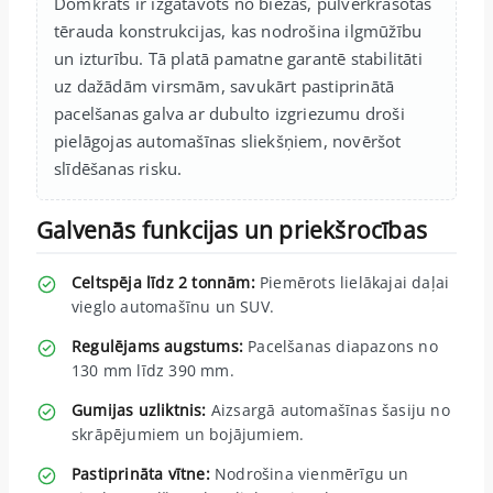
Domkrats ir izgatavots no biezas, pulverkrāsotas
tērauda konstrukcijas, kas nodrošina ilgmūžību
un izturību. Tā platā pamatne garantē stabilitāti
uz dažādām virsmām, savukārt pastiprinātā
pacelšanas galva ar dubulto izgriezumu droši
pielāgojas automašīnas sliekšņiem, novēršot
slīdēšanas risku.
Galvenās funkcijas un priekšrocības
Celtspēja līdz 2 tonnām:
Piemērots lielākajai daļai
vieglo automašīnu un SUV.
Regulējams augstums:
Pacelšanas diapazons no
130 mm līdz 390 mm.
Gumijas uzliktnis:
Aizsargā automašīnas šasiju no
skrāpējumiem un bojājumiem.
Pastiprināta vītne:
Nodrošina vienmērīgu un