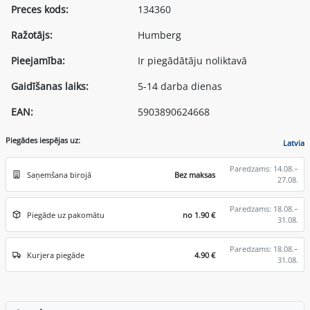
Preces kods:
134360
Ražotājs:
Humberg
Pieejamība:
Ir piegādātāju noliktavā
Gaidīšanas laiks:
5-14 darba dienas
EAN:
5903890624668
Piegādes iespējas uz:
Latvia
Paredzams: 14.08.–
Saņemšana birojā
Bez maksas
27.08.
Paredzams: 18.08.–
Piegāde uz pakomātu
no 1.90 €
31.08.
Paredzams: 18.08.–
Kurjera piegāde
4.90 €
31.08.