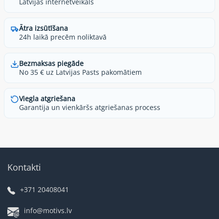
Latvijas internetveikals
Ātra izsūtīšana
24h laikā precēm noliktavā
Bezmaksas piegāde
No 35 € uz Latvijas Pasts pakomātiem
Viegla atgriešana
Garantija un vienkāršs atgriešanas process
Kontakti
+371 20408041
info@motivs.lv