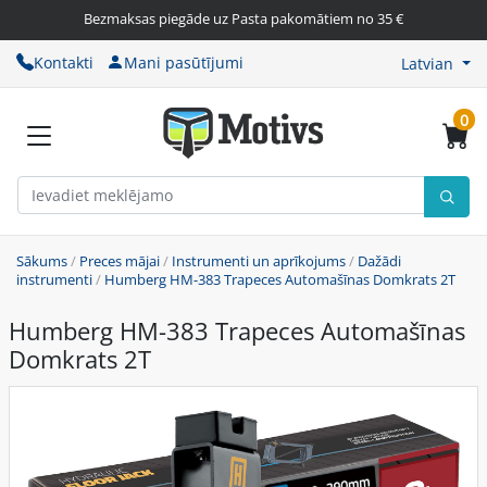
Bezmaksas piegāde uz Pasta pakomātiem no 35 €
Kontakti
Mani pasūtījumi
Latvian
0
Sākums
/
Preces mājai
/
Instrumenti un aprīkojums
/
Dažādi
instrumenti
/
Humberg HM-383 Trapeces Automašīnas Domkrats 2T
Humberg HM-383 Trapeces Automašīnas
Domkrats 2T