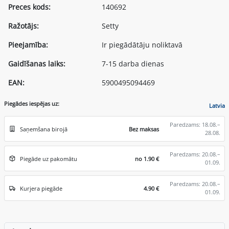
Preces kods:
140692
Ražotājs:
Setty
Pieejamība:
Ir piegādātāju noliktavā
Gaidīšanas laiks:
7-15 darba dienas
EAN:
5900495094469
Piegādes iespējas uz:
Latvia
Paredzams: 18.08.–
Saņemšana birojā
Bez maksas
28.08.
Paredzams: 20.08.–
Piegāde uz pakomātu
no 1.90 €
01.09.
Paredzams: 20.08.–
Kurjera piegāde
4.90 €
01.09.