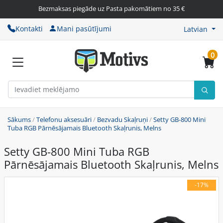
Bezmaksas piegāde uz Pasta pakomātiem no 35 €
Kontakti
Mani pasūtījumi
Latvian
0
Sākums
/
Telefonu aksesuāri
/
Bezvadu Skaļruņi
/
Setty GB-800 Mini
Tuba RGB Pārnēsājamais Bluetooth Skaļrunis, Melns
Setty GB-800 Mini Tuba RGB
Pārnēsājamais Bluetooth Skaļrunis, Melns
-17%