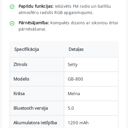
Papildu funkcijas:
Iebūvēts FM radio un ballīšu
atmosfēru radošs RGB apgaismojums.
Pārnēsājamība:
Kompakts dizains ar siksniņu ērtai
pārnēsāšanai.
Specifikācija
Detaļas
Zīmols
Setty
Modelis
GB-800
Krāsa
Melna
Bluetooth versija
5.0
Akumulatora ietilpība
1200 mAh