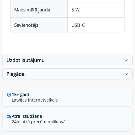
Maksimālā jauda
5 W
Savienotājs
USB-C
Uzdot jautājumu
Piegāde
15+ gadi
Latvijas internetveikals
Ātra izsūtīšana
24h laikā precēm noliktavā