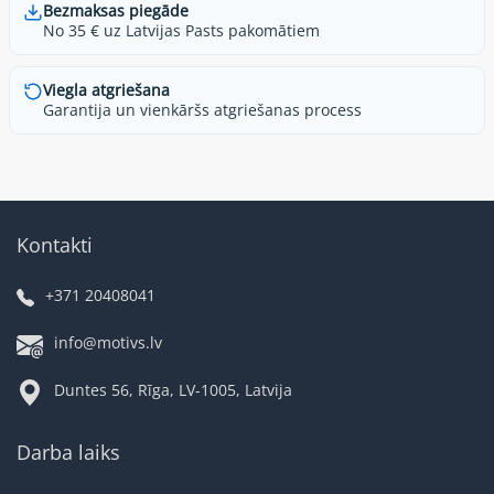
Bezmaksas piegāde
No 35 € uz Latvijas Pasts pakomātiem
Viegla atgriešana
Garantija un vienkāršs atgriešanas process
Kontakti
+371 20408041
info@motivs.lv
Duntes 56, Rīga, LV-1005, Latvija
Darba laiks