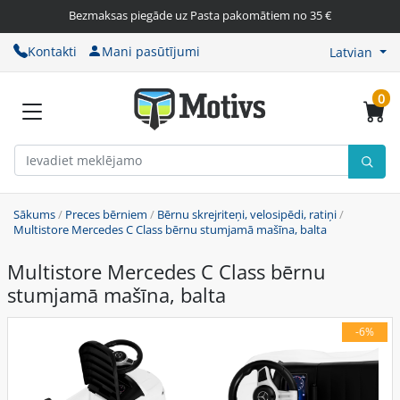
Bezmaksas piegāde uz Pasta pakomātiem no 35 €
Kontakti
Mani pasūtījumi
Latvian
0
Sākums
/
Preces bērniem
/
Bērnu skrejriteņi, velosipēdi, ratiņi
/
Multistore Mercedes C Class bērnu stumjamā mašīna, balta
Multistore Mercedes C Class bērnu
stumjamā mašīna, balta
-6%