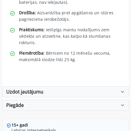
baterijas, nav iekļautas).
Drošība:
Aizsardzība pret apgāšanos un stūres
pagrieziena ierobežotājs.
Praktiskums:
Ietilpīgs mantu nodalījums zem
sēdekļa un atzveltne, kas kalpo kā stumšanas
rokturis.
Piemērotība:
Bērniem no 12 mēnešu vecuma,
maksimālā slodze līdz 25 kg.
Uzdot jautājumu
Piegāde
15+ gadi
Latvijas internetveikals