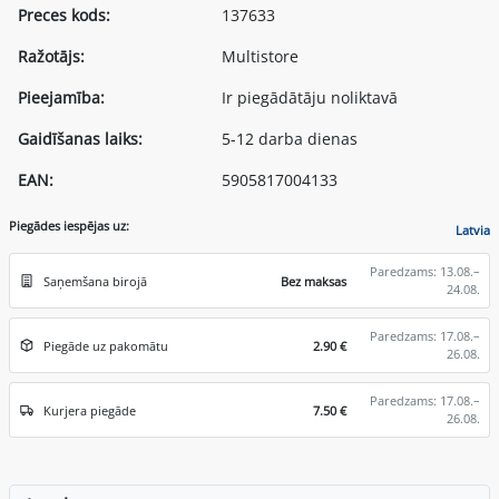
Preces kods:
137633
Ražotājs:
Multistore
Pieejamība:
Ir piegādātāju noliktavā
Gaidīšanas laiks:
5-12 darba dienas
EAN:
5905817004133
Piegādes iespējas uz:
Latvia
Paredzams: 13.08.–
Saņemšana birojā
Bez maksas
24.08.
Paredzams: 17.08.–
Piegāde uz pakomātu
2.90 €
26.08.
Paredzams: 17.08.–
Kurjera piegāde
7.50 €
26.08.