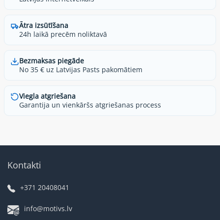
Ātra izsūtīšana
24h laikā precēm noliktavā
Bezmaksas piegāde
No 35 € uz Latvijas Pasts pakomātiem
Viegla atgriešana
Garantija un vienkāršs atgriešanas process
Kontakti
+371 20408041
info@motivs.lv