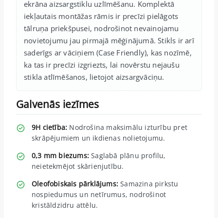
ekrāna aizsargstiklu uzlīmēšanu. Komplektā
iekļautais montāžas rāmis ir precīzi pielāgots
tālruņa priekšpusei, nodrošinot nevainojamu
novietojumu jau pirmajā mēģinājumā. Stikls ir arī
saderīgs ar vāciņiem (Case Friendly), kas nozīmē,
ka tas ir precīzi izgriezts, lai novērstu nejaušu
stikla atlīmēšanos, lietojot aizsargvāciņu.
Galvenās iezīmes
9H cietība:
Nodrošina maksimālu izturību pret
skrāpējumiem un ikdienas nolietojumu.
0,3 mm biezums:
Saglabā plānu profilu,
neietekmējot skārienjutību.
Oleofobiskais pārklājums:
Samazina pirkstu
nospiedumus un netīrumus, nodrošinot
kristāldzidru attēlu.