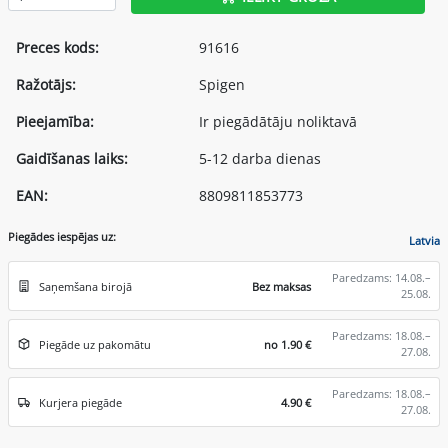
Preces kods:
91616
Ražotājs:
Spigen
Pieejamība:
Ir piegādātāju noliktavā
Gaidīšanas laiks:
5-12 darba dienas
EAN:
8809811853773
Piegādes iespējas uz:
Latvia
Paredzams: 14.08.–
Saņemšana birojā
Bez maksas
25.08.
Paredzams: 18.08.–
Piegāde uz pakomātu
no 1.90 €
27.08.
Paredzams: 18.08.–
Kurjera piegāde
4.90 €
27.08.