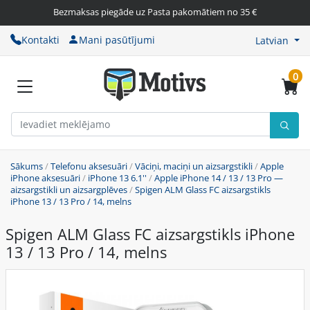
Bezmaksas piegāde uz Pasta pakomātiem no 35 €
Kontakti
Mani pasūtījumi
Latvian
0
Sākums
/
Telefonu aksesuāri
/
Vāciņi, maciņi un aizsargstikli
/
Apple
iPhone aksesuāri
/
iPhone 13 6.1''
/
Apple iPhone 14 / 13 / 13 Pro —
aizsargstikli un aizsargplēves
/
Spigen ALM Glass FC aizsargstikls
iPhone 13 / 13 Pro / 14, melns
Spigen ALM Glass FC aizsargstikls iPhone
13 / 13 Pro / 14, melns