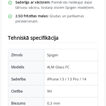
Saderīgs ar vāciņiem:
Piemērots lielākajai daļai
tālruņu vāciņu, tostarp visiem Spigen modeļiem.
2.5D frēzētas malas:
Gludas un patīkamas
pieskārienam.
Tehniskā specifikācija
Zīmols
Spigen
Modelis
ALM Glass FC
Saderība
iPhone 13 / 13 Pro / 14
Cietība
9H
Biezums
0,3 mm