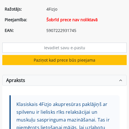
Ražotājs:
4Fizjo
Pieejamība:
Šobrīd prece nav noliktavā
EAN:
5907222931745
Paziņot kad prece būs pieejama
Apraksts
Klasiskais 4Fizjo akupresūras paklājiņš ar
spilvenu ir lielisks rīks relaksācijai un
muskuļu saspringuma mazināšanai. Tas ir
piemērots lietošanai mājās, lai uzlabotu