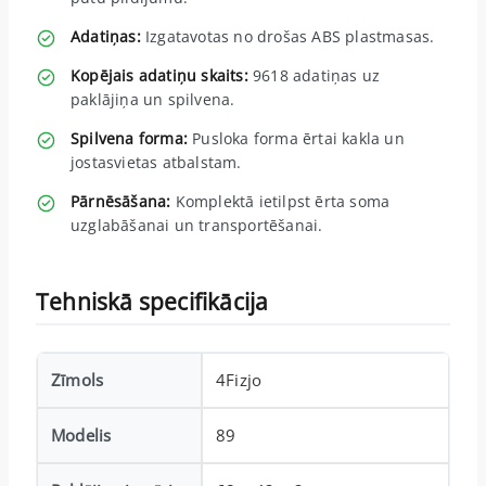
Adatiņas:
Izgatavotas no drošas ABS plastmasas.
Kopējais adatiņu skaits:
9618 adatiņas uz
paklājiņa un spilvena.
Spilvena forma:
Pusloka forma ērtai kakla un
jostasvietas atbalstam.
Pārnēsāšana:
Komplektā ietilpst ērta soma
uzglabāšanai un transportēšanai.
Tehniskā specifikācija
Zīmols
4Fizjo
Modelis
89