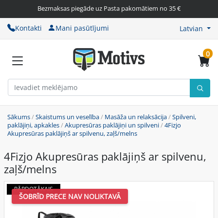
Bezmaksas piegāde uz Pasta pakomātiem no 35 €
Kontakti
Mani pasūtījumi
Latvian
0
Sākums
/
Skaistums un veselība
/
Masāža un relaksācija
/
Spilveni,
paklājiņi, apkakles
/
Akupresūras paklājiņi un spilveni
/
4Fizjo
Akupresūras paklājiņš ar spilvenu, zaļš/melns
4Fizjo Akupresūras paklājiņš ar spilvenu,
zaļš/melns
PĀRDOTĀKAIS
ŠOBRĪD PRECE NAV NOLIKTAVĀ