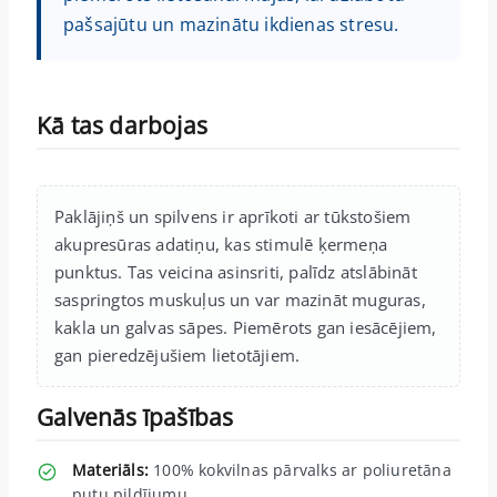
pašsajūtu un mazinātu ikdienas stresu.
Kā tas darbojas
Paklājiņš un spilvens ir aprīkoti ar tūkstošiem
akupresūras adatiņu, kas stimulē ķermeņa
punktus. Tas veicina asinsriti, palīdz atslābināt
saspringtos muskuļus un var mazināt muguras,
kakla un galvas sāpes. Piemērots gan iesācējiem,
gan pieredzējušiem lietotājiem.
Galvenās īpašības
Materiāls:
100% kokvilnas pārvalks ar poliuretāna
putu pildījumu.