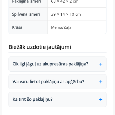
Paklājiņa izmēri
68 × 42 × 2 cm
Spilvena izmēri
39 × 14 × 10 cm
Krāsa
Melna/Zaļa
Biežāk uzdotie jautājumi
Cik ilgi jāguļ uz akupresūras paklājiņa?
Vai varu lietot paklājiņu ar apģērbu?
Kā tīrīt šo paklājiņu?