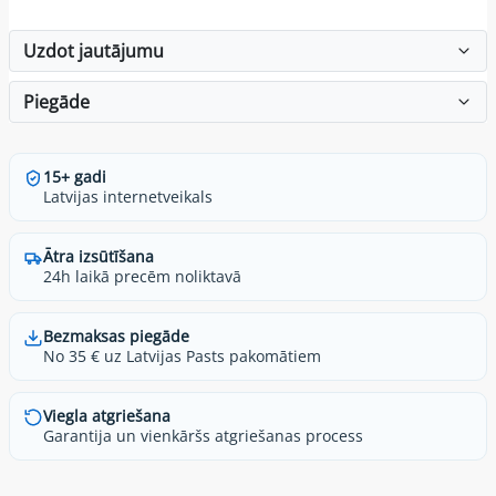
Uzdot jautājumu
Piegāde
15+ gadi
Latvijas internetveikals
Ātra izsūtīšana
24h laikā precēm noliktavā
Bezmaksas piegāde
No 35 € uz Latvijas Pasts pakomātiem
Viegla atgriešana
Garantija un vienkāršs atgriešanas process