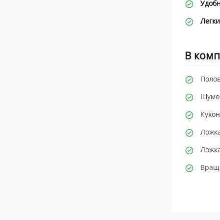
Удобн
Легки
В комп
Полов
Шумов
Кухон
Ложка
Ложка
Враща