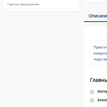
Горячие предложения
Описани
Практи
ежедне
подстав
Главны
Мате
Безоп