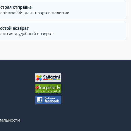
страя отправка
течение 24ч для товара в наличии
остой возврат
рантия и удобный возврат
иальности