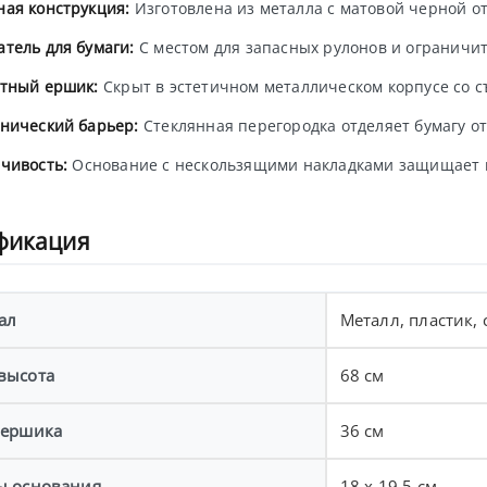
ая конструкция:
Изготовлена из металла с матовой черной от
тель для бумаги:
С местом для запасных рулонов и огранич
етный ершик:
Скрыт в эстетичном металлическом корпусе со 
нический барьер:
Стеклянная перегородка отделяет бумагу о
чивость:
Основание с нескользящими накладками защищает п
фикация
ал
Металл, пластик, 
высота
68 см
 ершика
36 см
ы основания
18 x 19,5 см