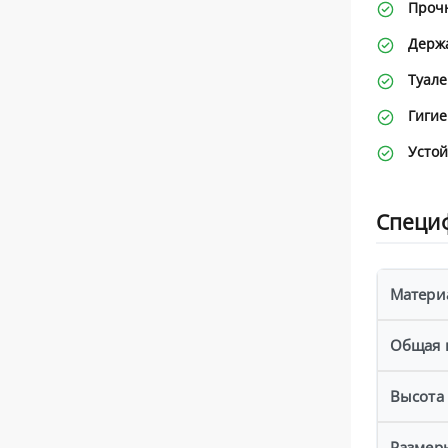
Прочн
Держа
Туал
Гигие
Устой
Специ
Матери
Общая 
Высота
Размер