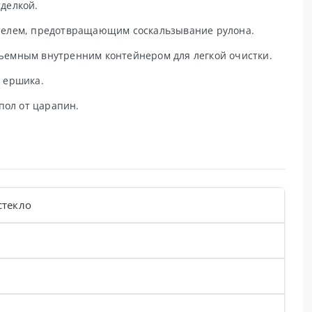
делкой.
ителем, предотвращающим соскальзывание рулона.
съемным внутренним контейнером для легкой очистки.
т ершика.
ол от царапин.
стекло