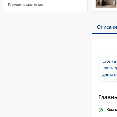
Горячие предложения
Описани
Стойка
принад
для ма
Главны
Комп