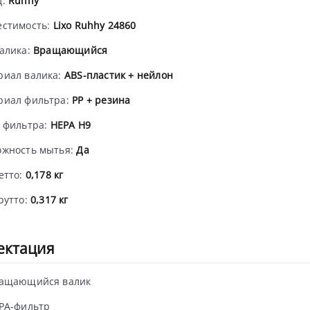
д:
Ruhhy
естимость:
Lixo Ruhhy 24860
алика:
Вращающийся
риал валика:
ABS-пластик + нейлон
риал фильтра:
PP + резина
 фильтра:
HEPA H9
ожность мытья:
Да
етто:
0,178 кг
рутто:
0,317 кг
ектация
ращающийся валик
PA-фильтр