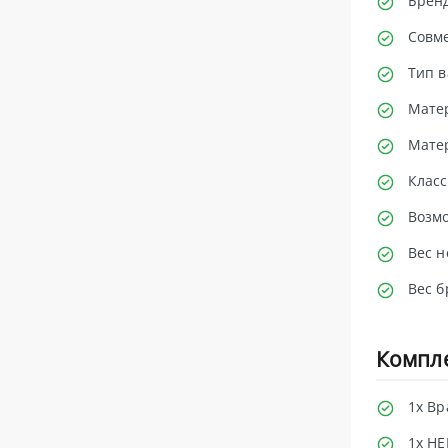
Брен
Совм
Тип в
Мате
Мате
Класс
Возм
Вес н
Вес б
Компл
1x В
1x HE