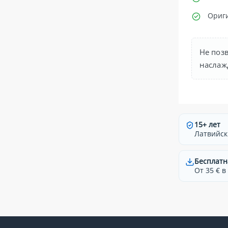
Ориг
Не поз
наслаж
15+ лет
Латвийск
Бесплатн
От 35 € в