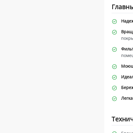
Главн
Наде
Вращ
покр
Фильт
поме
Моющ
Идеал
Береж
Легка
Технич