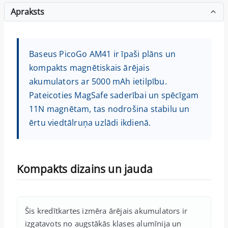
Apraksts
Baseus PicoGo AM41 ir īpaši plāns un
kompakts magnētiskais ārējais
akumulators ar 5000 mAh ietilpību.
Pateicoties MagSafe saderībai un spēcīgam
11N magnētam, tas nodrošina stabilu un
ērtu viedtālruņa uzlādi ikdienā.
Kompakts dizains un jauda
Šis kredītkartes izmēra ārējais akumulators ir
izgatavots no augstākās klases alumīnija un