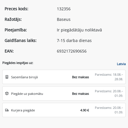
Preces kods:
132356
Ražotājs:
Baseus
Pieejamība:
Ir piegādātāju noliktavā
Gaidīšanas laiks:
7-15 darba dienas
EAN:
6932172690656
Piegādes iespējas uz:
Latvia
Paredzams: 18.08.–
Saņemšana birojā
Bez maksas
28.08.
Paredzams: 20.08.–
Piegāde uz pakomātu
Bez maksas
01.09.
Paredzams: 20.08.–
Kurjera piegāde
4.90 €
01.09.