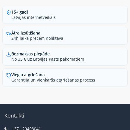
15+ gadi
Latvijas internetveikals
Ātra izsūtīšana
24h laikā precēm noliktavā
Bezmaksas piegāde
No 35 € uz Latvijas Pasts pakomātiem
Viegla atgriešana
Garantija un vienkāršs atgriešanas process
Kontakti
+371 20408041