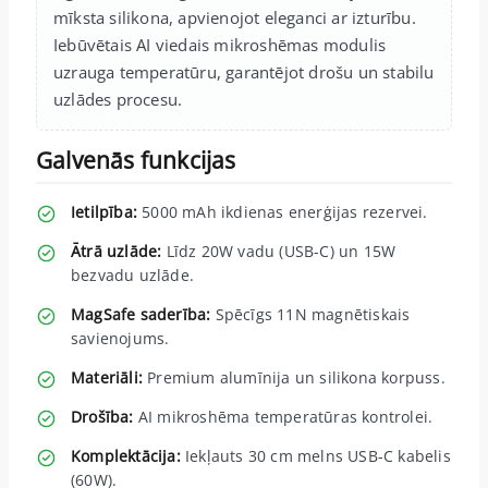
mīksta silikona, apvienojot eleganci ar izturību.
Iebūvētais AI viedais mikroshēmas modulis
uzrauga temperatūru, garantējot drošu un stabilu
uzlādes procesu.
Galvenās funkcijas
Ietilpība:
5000 mAh ikdienas enerģijas rezervei.
Ātrā uzlāde:
Līdz 20W vadu (USB-C) un 15W
bezvadu uzlāde.
MagSafe saderība:
Spēcīgs 11N magnētiskais
savienojums.
Materiāli:
Premium alumīnija un silikona korpuss.
Drošība:
AI mikroshēma temperatūras kontrolei.
Komplektācija:
Iekļauts 30 cm melns USB-C kabelis
(60W).