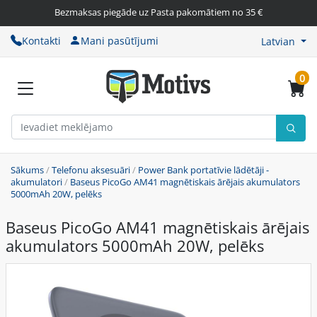
Bezmaksas piegāde uz Pasta pakomātiem no 35 €
Kontakti
Mani pasūtījumi
Latvian
0
Sākums
/
Telefonu aksesuāri
/
Power Bank portatīvie lādētāji -
akumulatori
/
Baseus PicoGo AM41 magnētiskais ārējais akumulators
5000mAh 20W, pelēks
Baseus PicoGo AM41 magnētiskais ārējais
akumulators 5000mAh 20W, pelēks