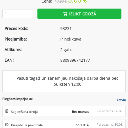
5.00 €
Cena:
17.90 €
IELIKT GROZĀ
Preces kods:
93231
Pieejamība:
Ir noliktavā
Atlikums:
2 gab.
EAN:
8809896742177
Pasūti tagad un saņem jau nākošajā darba dienā pēc
pulksten 12:00
Piegādes iespējas uz:
Latvia
Paredzams: 06.08.
Saņemšana birojā
Bez maksas
Paredzams: 10.08.
Piegāde uz pakomātu
no 1.90 €