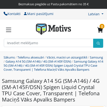
Bezmaksas piegāde uz Pasta pakomātiem no 35 €
Kontakti
Mani pasūtījumi
Latvian
0
Sākums
/
Telefonu aksesuāri
/
Vāciņi, maciņi un aizsargstikli
/
Samsung
/
Galaxy A14 5G (SM-A146) / 4G (SM-A145F/DSN)
/
Samsung Galaxy A14
5G (SM-A146) / 4G (SM-A145F/DSN) Spigen Liquid Crystal TPU Case
Cover, Transparent | Telefona Maciņš Vāks Apvalks Bampers
Samsung Galaxy A14 5G (SM-A146) / 4G
(SM-A145F/DSN) Spigen Liquid Crystal
TPU Case Cover, Transparent | Telefona
Maciņš Vāks Apvalks Bampers