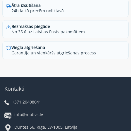
Ātra izsūtīšana
24h laikā precēm noliktavā
Bezmaksas piegāde
No 35 € uz Latvijas Pasts pakomātiem
Viegla atgriešana
Garantija un vienkāršs atgriešanas process
Kontakti
+371 20408041
info@motivs.lv
Duntes 56, Rīga, LV-1005, Latvija