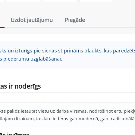
Uzdot jautājumu
Piegāde
sks un izturīgs pie sienas stiprināms plaukts, kas paredzēt
as piederumu uzglabāšanai.
as ir noderīgs
kts palīdz ietaupīt vietu uz darba virsmas, nodrošinot ērtu piek
lajam dizainam, tas labi iederas gan modernā, gan tradicionālā 