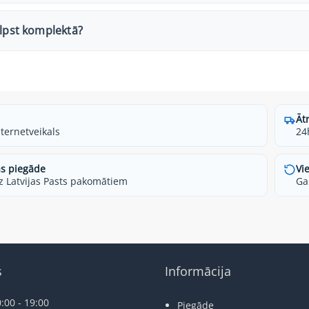
ilpst komplektā?
Āt
nternetveikals
24
s piegāde
Vi
z Latvijas Pasts pakomātiem
Ga
s
Informācija
:00 - 19:00
Piegāde