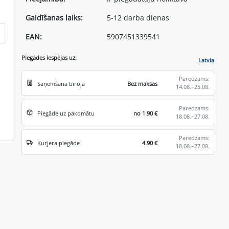
Gaidīšanas laiks:
5-12 darba dienas
EAN:
5907451339541
Piegādes iespējas uz:
Latvia
Paredzams:
Saņemšana birojā
Bez maksas
14.08.–25.08.
Paredzams:
Piegāde uz pakomātu
no 1.90 €
18.08.–27.08.
Paredzams:
Kurjera piegāde
4.90 €
18.08.–27.08.