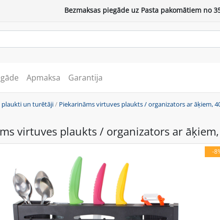
Bezmaksas piegāde uz Pasta pakomātiem no 35
egāde
Apmaksa
Garantija
 plaukti un turētāji
/
Piekarināms virtuves plaukts / organizators ar āķiem, 
ms virtuves plaukts / organizators ar āķiem
-8