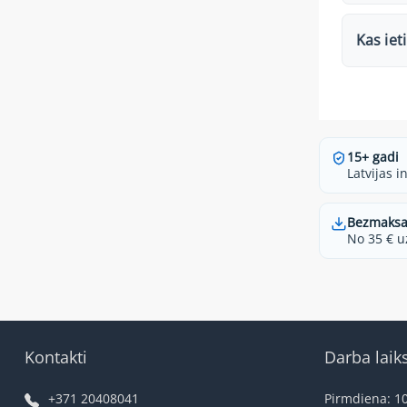
Kas iet
15+ gadi
Latvijas i
Bezmaksa
No 35 € u
Kontakti
Darba laik
+371 20408041
Pirmdiena: 10