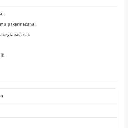
su.
umu pakarināšanai.
u uzglabāšanai.
i).
sa