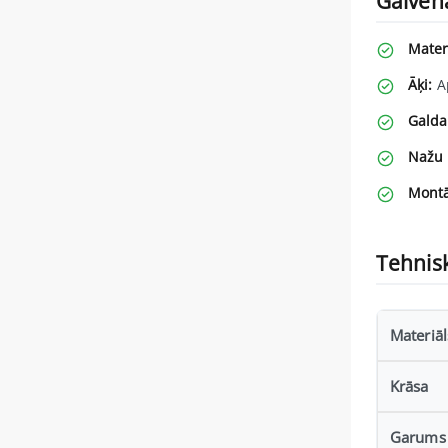
Galven
Mater
Āķi:
Ap
Galda
Nažu 
Montā
Tehnisk
Materiāl
Krāsa
Garums