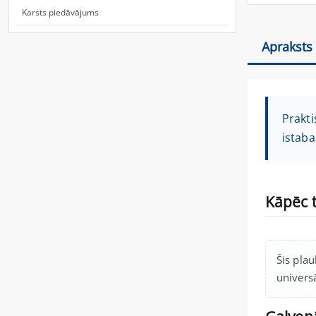
Karsts piedāvājums
Apraksts
Prakti
istab
Kāpēc t
Šis plau
universā