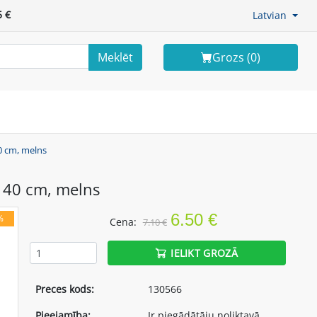
 €
Latvian
Meklēt
Grozs (
0
)
40 cm, melns
, 40 cm, melns
6.50 €
%
Cena:
7.10 €
IELIKT GROZĀ
Preces kods:
130566
Pieejamība:
Ir piegādātāju noliktavā