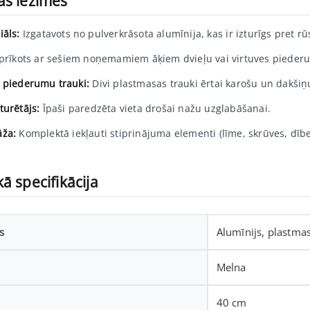
ās iezīmes
iāls:
Izgatavots no pulverkrāsota alumīnija, kas ir izturīgs pret rū
rīkots ar sešiem noņemamiem āķiem dvieļu vai virtuves pieder
 piederumu trauki:
Divi plastmasas trauki ērtai karošu un dakšiņ
turētājs:
Īpaši paredzēta vieta drošai nažu uzglabāšanai.
ža:
Komplektā iekļauti stiprinājuma elementi (līme, skrūves, dībeļ
ā specifikācija
s
Alumīnijs, plastma
Melna
40 cm