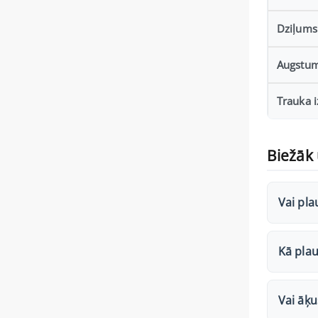
Dziļums
Augstu
Trauka 
Biežāk 
Vai pla
Kā plau
Vai āķ