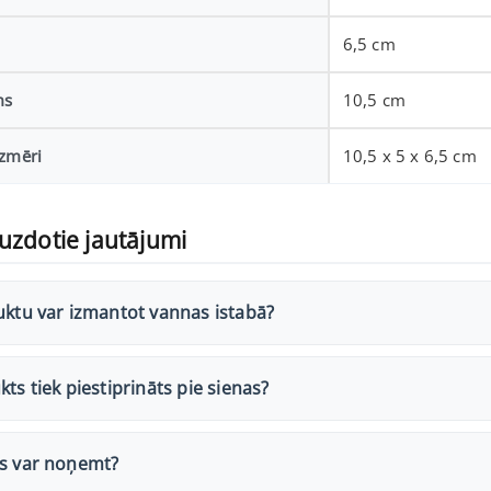
6,5 cm
ms
10,5 cm
izmēri
10,5 x 5 x 6,5 cm
uzdotie jautājumi
uktu var izmantot vannas istabā?
kts tiek piestiprināts pie sienas?
us var noņemt?