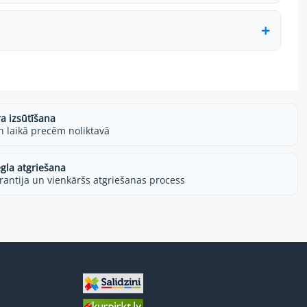
ra izsūtīšana
h laikā precēm noliktavā
egla atgriešana
rantija un vienkāršs atgriešanas process