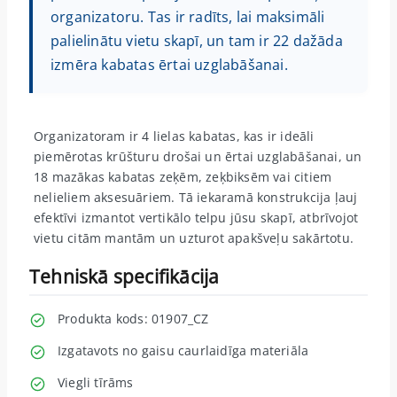
organizatoru. Tas ir radīts, lai maksimāli
palielinātu vietu skapī, un tam ir 22 dažāda
izmēra kabatas ērtai uzglabāšanai.
Organizatoram ir 4 lielas kabatas, kas ir ideāli
piemērotas krūšturu drošai un ērtai uzglabāšanai, un
18 mazākas kabatas zeķēm, zeķbiksēm vai citiem
nelieliem aksesuāriem. Tā iekaramā konstrukcija ļauj
efektīvi izmantot vertikālo telpu jūsu skapī, atbrīvojot
vietu citām mantām un uzturot apakšveļu sakārtotu.
Tehniskā specifikācija
Produkta kods: 01907_CZ
Izgatavots no gaisu caurlaidīga materiāla
Viegli tīrāms