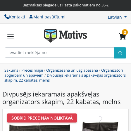
Bezmaksas piegāde uz Pasta pakomātiem no 35 €
Kontakti
Mani pasūtījumi
Latvian
0
Sākums
/
Preces mājai
/
Organizēšana un uzglabāšana
/
Organizatori
apģērbam un apaviem
/
Divpusējs iekaramais apakšveļas organizators
skapim, 22 kabatas, melns
Divpusējs iekaramais apakšveļas
organizators skapim, 22 kabatas, melns
ŠOBRĪD PRECE NAV NOLIKTAVĀ