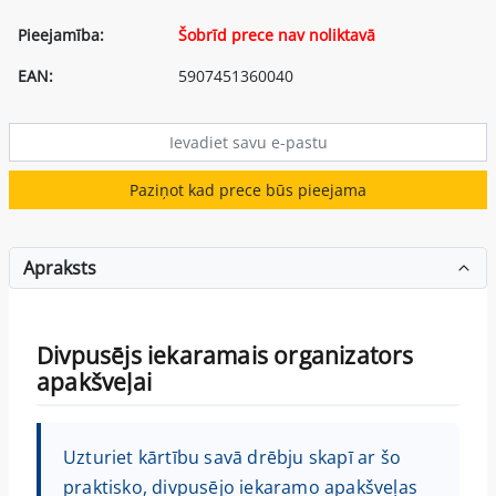
Pieejamība:
Šobrīd prece nav noliktavā
EAN:
5907451360040
Paziņot kad prece būs pieejama
Apraksts
Divpusējs iekaramais organizators
apakšveļai
Uzturiet kārtību savā drēbju skapī ar šo
praktisko, divpusējo iekaramo apakšveļas