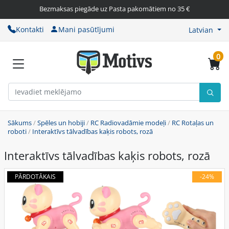
Bezmaksas piegāde uz Pasta pakomātiem no 35 €
Kontakti
Mani pasūtījumi
Latvian
0
Sākums
/
Spēles un hobiji
/
RC Radiovadāmie modeļi
/
RC Rotaļas un
roboti
/
Interaktīvs tālvadības kaķis robots, rozā
Interaktīvs tālvadības kaķis robots, rozā
PĀRDOTĀKAIS
-24%