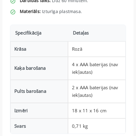
Darbības laiks:
Līdz 60 minūtēm.
Materiāls:
Izturīga plastmasa.
Specifikācija
Detaļas
Krāsa
Rozā
4 x AAA baterijas (nav
Kaķa barošana
iekļautas)
2 x AAA baterijas (nav
Pults barošana
iekļautas)
Izmēri
18 x 11 x 16 cm
Svars
0,71 kg