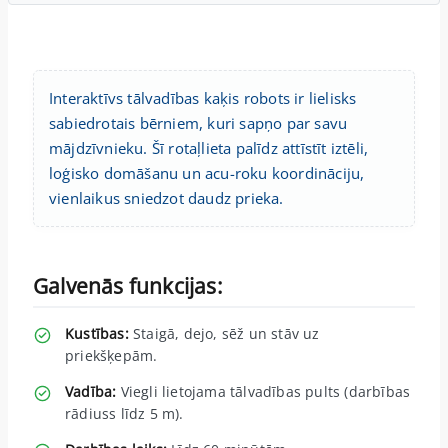
Interaktīvs tālvadības kaķis robots ir lielisks
sabiedrotais bērniem, kuri sapņo par savu
mājdzīvnieku. Šī rotaļlieta palīdz attīstīt iztēli,
loģisko domāšanu un acu-roku koordināciju,
vienlaikus sniedzot daudz prieka.
Galvenās funkcijas:
Kustības:
Staigā, dejo, sēž un stāv uz
priekšķepām.
Vadība:
Viegli lietojama tālvadības pults (darbības
rādiuss līdz 5 m).