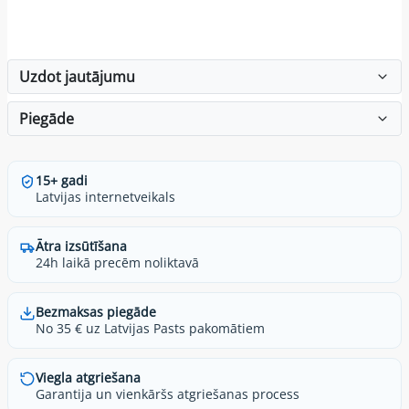
Uzdot jautājumu
Piegāde
15+ gadi
Latvijas internetveikals
Ātra izsūtīšana
24h laikā precēm noliktavā
Bezmaksas piegāde
No 35 € uz Latvijas Pasts pakomātiem
Viegla atgriešana
Garantija un vienkāršs atgriešanas process