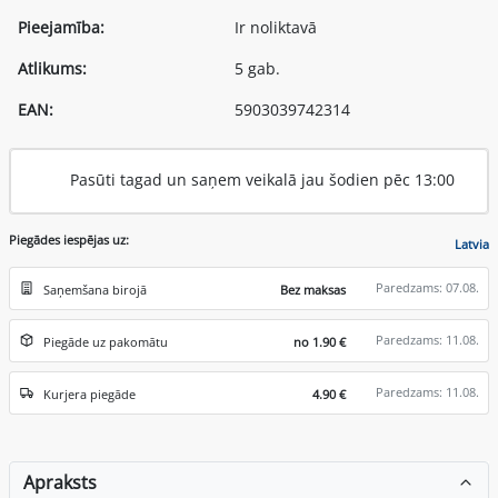
Pieejamība:
Ir noliktavā
Atlikums:
5 gab.
EAN:
5903039742314
Pasūti tagad un saņem veikalā jau šodien pēc 13:00
Piegādes iespējas uz:
Latvia
Paredzams: 07.08.
Saņemšana birojā
Bez maksas
Paredzams: 11.08.
Piegāde uz pakomātu
no 1.90 €
Paredzams: 11.08.
Kurjera piegāde
4.90 €
Apraksts