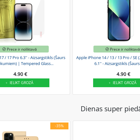
Prece ir noliktavā
Prece ir noliktav
 / 17 Pro 6.3'' - Aizsargstikls (Šaurs
Apple iPhone 14 / 13 / 13 Pro / SE (
liekumiem) | Tempered Glass...
6.1'' - Aizsargstikls (Šaurs
4.90 €
4.90 €
IELIKT GROZĀ
IELIKT GROZĀ
Dienas super pie
-35%