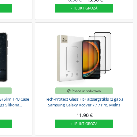
IELIKT GROZĀ
ā
Prece ir noliktavā
) Slim TPU Case
Tech-Protect Glass Fit+ aizsargstikls (2 gab.)
s Silikona...
Samsung Galaxy Xcover 7 / 7 Pro, Melns
11.90 €
IELIKT GROZĀ