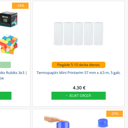
-34%
Piegāde 5-10 darba dienas
ā
Termopapīrs Mini Printerim 57 mm x 4,5 m, 5 gab.
iks Rubiks 3x3 |
ube
4.30 €
IELIKT GROZĀ
-29%