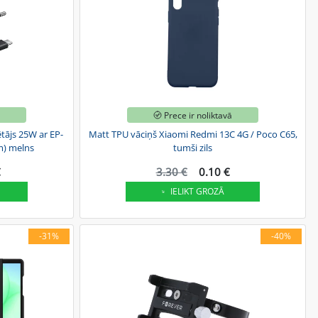
ā
Prece ir noliktavā
ājs 25W ar EP-
Matt TPU vāciņš Xiaomi Redmi 13C 4G / Poco C65,
m) melns
tumši zils
€
3.30 €
0.10 €
IELIKT GROZĀ
-31%
-40%