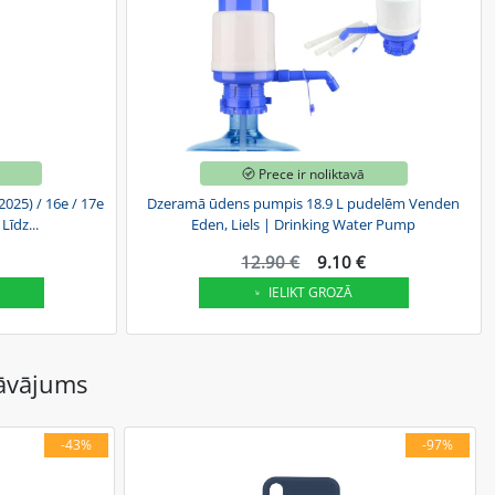
ā
Prece ir noliktavā
2025) / 16e / 17e
Dzeramā ūdens pumpis 18.9 L pudelēm Venden
 Līdz...
Eden, Liels | Drinking Water Pump
12.90 €
9.10 €
IELIKT GROZĀ
dāvājums
-43%
-97%