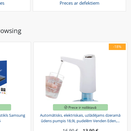
es
Preces ar defektiem
rowsing
-18%
ā
Prece ir noliktavā
gstikls Samsung
Automātisks, elektriskais, uzlādējams dzeramā
5
ūdens pumpis 18,9L pudelēm Venden Eden,...
16.90 €
13.90 €