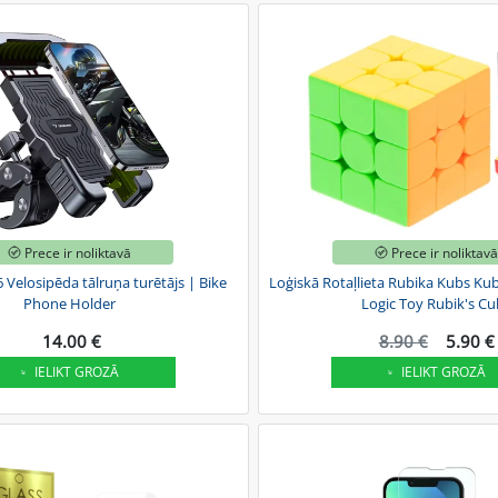
Prece ir noliktavā
Prece ir noliktav
 Velosipēda tālruņa turētājs | Bike
Loģiskā Rotaļlieta Rubika Kubs Kub
Phone Holder
Logic Toy Rubik's C
14.00 €
8.90 €
5.90 €
IELIKT GROZĀ
IELIKT GROZĀ