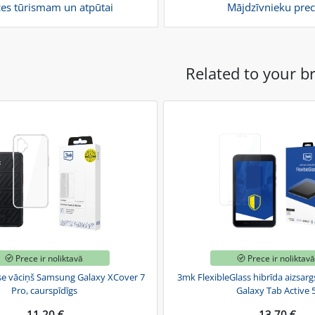
ces tūrismam un atpūtai
Mājdzīvnieku prec
Related to your b
Prece ir noliktavā
Prece ir noliktav
se vāciņš Samsung Galaxy XCover 7
3mk FlexibleGlass hibrīda aizsar
Pro, caurspīdīgs
Galaxy Tab Active 
11.20 €
13.70 €