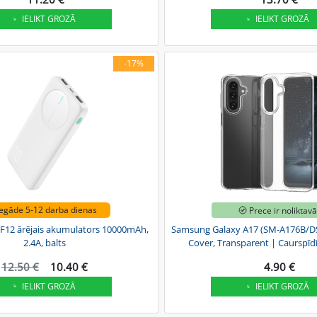
IELIKT GROZĀ
IELIKT GROZĀ
-17%
egāde 5-12 darba dienas
Prece ir noliktav
F12 ārējais akumulators 10000mAh,
Samsung Galaxy A17 (SM-A176B/DS
2.4A, balts
Cover, Transparent | Caurspīdīg
12.50 €
10.40 €
4.90 €
IELIKT GROZĀ
IELIKT GROZĀ