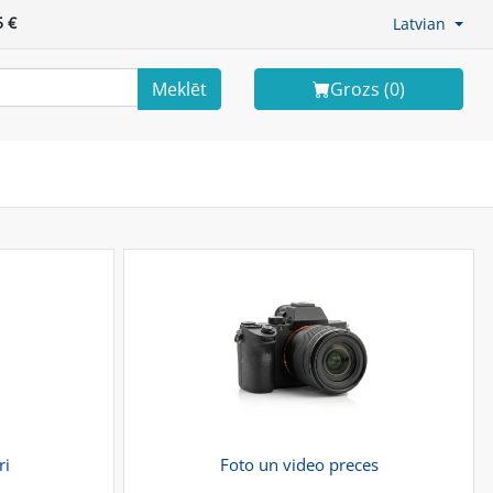
 €
Latvian
Meklēt
Grozs (
0
)
ri
Foto un video preces