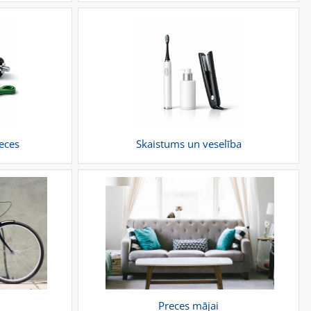
reces
Skaistums un veselība
Preces mājai