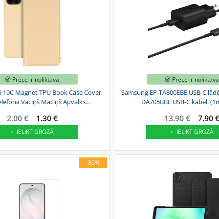
Prece ir noliktavā
Prece ir noliktav
i 10C Magnet TPU Book Case Cover,
Samsung EP-TA800EBE USB-C lādēt
elefona Vāciņš Maciņš Apvalks...
DA705BBE USB-C kabeli (1
2.00 €
1.30 €
13.90 €
7.90 
IELIKT GROZĀ
IELIKT GROZĀ
-86%