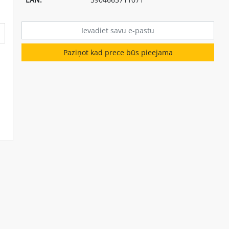
Paziņot kad prece būs pieejama