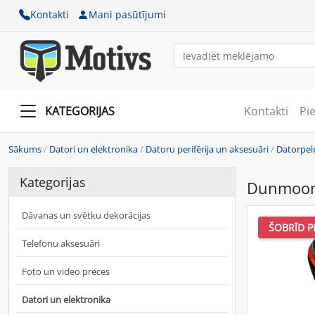
Kontakti
Mani pasūtījumi
KATEGORIJAS
Kontakti
Pi
Sākums
/
Datori un elektronika
/
Datoru perifērija un aksesuāri
/
Datorpel
Kategorijas
Dunmoon 
Dāvanas un svētku dekorācijas
ŠOBRĪD P
Telefonu aksesuāri
Foto un video preces
Datori un elektronika