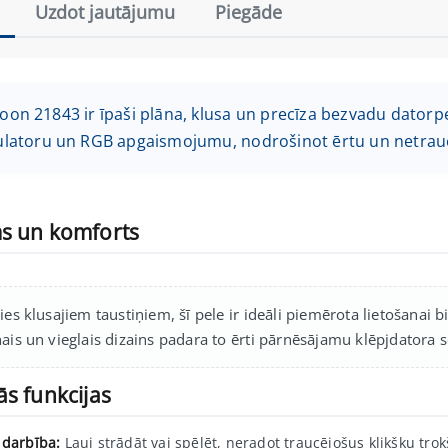
Uzdot jautājumu
Piegāde
n 21843 ir īpaši plāna, klusa un precīza bezvadu datorpe
latoru un RGB apgaismojumu, nodrošinot ērtu un netraucē
s un komforts
ies klusajiem taustiņiem, šī pele ir ideāli piemērota lietošanai b
nais un vieglais dizains padara to ērti pārnēsājamu klēpjdatora 
s funkcijas
 darbība:
Ļauj strādāt vai spēlēt, neradot traucējošus klikšķu tro