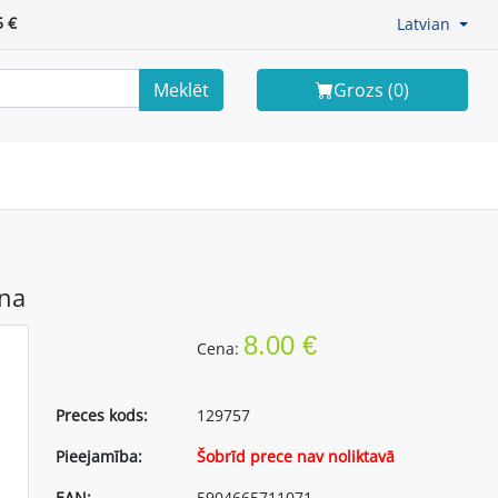
 €
Latvian
Meklēt
Grozs (
0
)
na
8.00 €
Cena:
Preces kods:
129757
Pieejamība:
Šobrīd prece nav noliktavā
EAN:
5904665711071