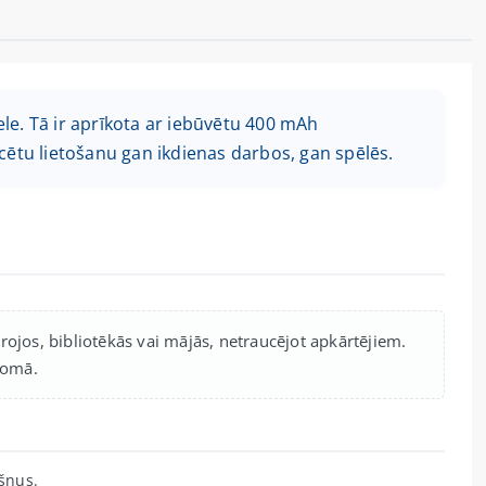
le. Tā ir aprīkota ar iebūvētu 400 mAh
tu lietošanu gan ikdienas darbos, gan spēlēs.
irojos, bibliotēkās vai mājās, netraucējot apkārtējiem.
somā.
kšņus.