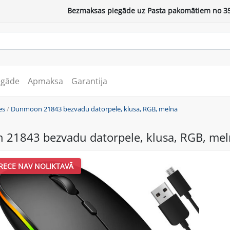
Bezmaksas piegāde uz Pasta pakomātiem no 35
egāde
Apmaksa
Garantija
es
/
Dunmoon 21843 bezvadu datorpele, klusa, RGB, melna
21843 bezvadu datorpele, klusa, RGB, mel
RECE NAV NOLIKTAVĀ