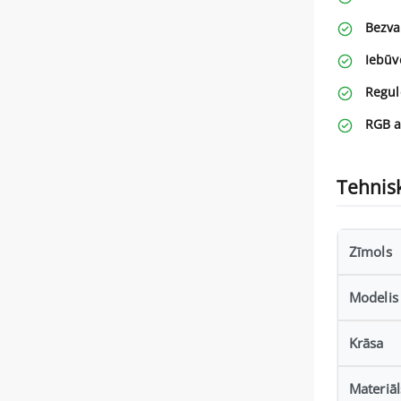
Bezva
Iebūv
Regul
RGB a
Tehnisk
Zīmols
Modelis
Krāsa
Materiāl