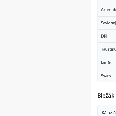
Akumula
Savieno
DPI
Taustiņu
Izmēri
Svars
Biežāk 
Kā uzlā