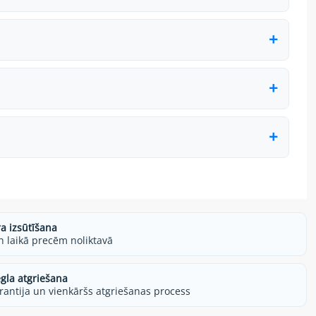
ra izsūtīšana
h laikā precēm noliktavā
egla atgriešana
rantija un vienkāršs atgriešanas process