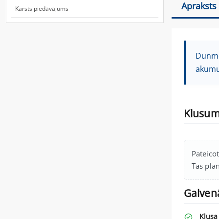
Apraksts
Karsts piedāvājums
Dunmoo
akumu
Klusum
Pateicot
Tās plā
Galvenā
Klusa