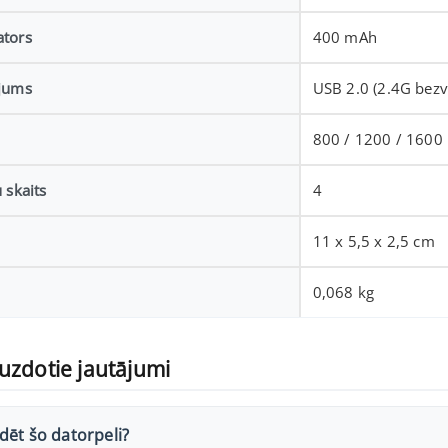
tors
400 mAh
jums
USB 2.0 (2.4G bez
800 / 1200 / 1600
 skaits
4
11 x 5,5 x 2,5 cm
0,068 kg
uzdotie jautājumi
dēt šo datorpeli?