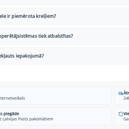
pele ir piemērota kreiļiem?
perētājsistēmas tiek atbalstītas?
iekļauts iepakojumā?
Āt
nternetveikals
24
s piegāde
Vi
z Latvijas Pasts pakomātiem
Ga