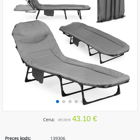
43.10 €
Cena:
45.30 €
Preces kods:
139306