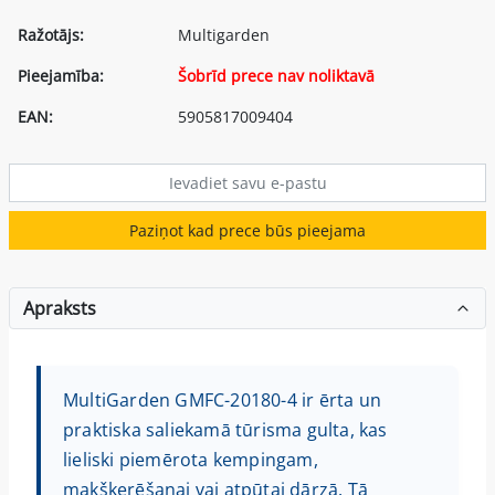
Ražotājs:
Multigarden
Pieejamība:
Šobrīd prece nav noliktavā
EAN:
5905817009404
Paziņot kad prece būs pieejama
Apraksts
MultiGarden GMFC-20180-4 ir ērta un
praktiska saliekamā tūrisma gulta, kas
lieliski piemērota kempingam,
makšķerēšanai vai atpūtai dārzā. Tā