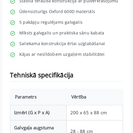
Stabila tērauda konstrukcija ar pulverkrāsojumu
Ūdensizturīgs Oxford 600D materiāls
5 pakāpju regulējams galvgalis
Mīksts galvgalis un praktiska sānu kabata
Saliekama konstrukcija ērtai uzglabāšanai
Kājas ar neslīdošiem uzgaļiem stabilitātei
Tehniskā specifikācija
Parametrs
Vērtība
Izmēri (G x P x A)
200 x 65 x 88 cm
Galvgaļa augstuma
28 - 88 cm