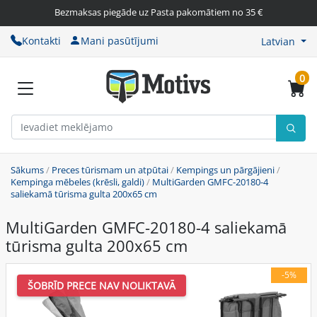
Bezmaksas piegāde uz Pasta pakomātiem no 35 €
Kontakti
Mani pasūtījumi
Latvian
0
Sākums
/
Preces tūrismam un atpūtai
/
Kempings un pārgājieni
/
Kempinga mēbeles (krēsli, galdi)
/
MultiGarden GMFC-20180-4
saliekamā tūrisma gulta 200x65 cm
MultiGarden GMFC-20180-4 saliekamā
tūrisma gulta 200x65 cm
-5%
ŠOBRĪD PRECE NAV NOLIKTAVĀ