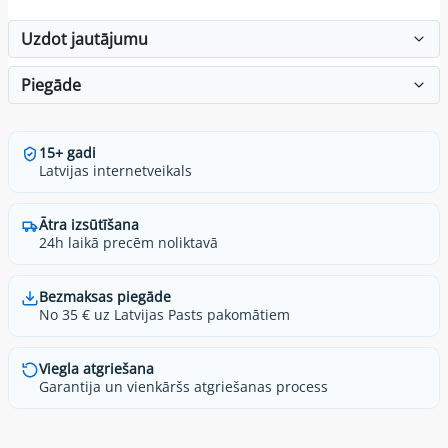
Uzdot jautājumu
Piegāde
15+ gadi
Latvijas internetveikals
Ātra izsūtīšana
24h laikā precēm noliktavā
Bezmaksas piegāde
No 35 € uz Latvijas Pasts pakomātiem
Viegla atgriešana
Garantija un vienkāršs atgriešanas process