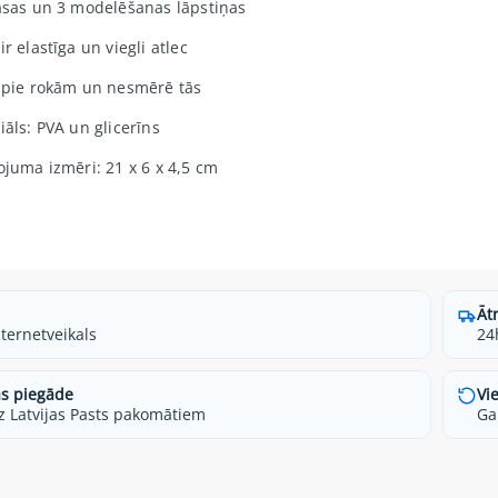
āsas un 3 modelēšanas lāpstiņas
r elastīga un viegli atlec
 pie rokām un nesmērē tās
iāls: PVA un glicerīns
ojuma izmēri: 21 x 6 x 4,5 cm
Āt
nternetveikals
24
s piegāde
Vi
z Latvijas Pasts pakomātiem
Ga