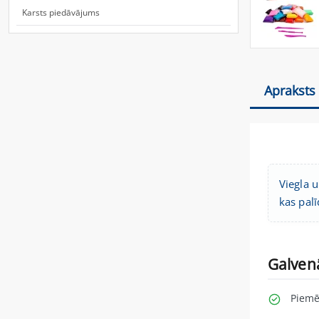
Karsts piedāvājums
Apraksts
Viegla 
kas pal
Galven
Piemē