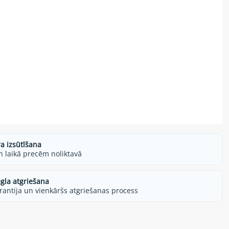
ra izsūtīšana
h laikā precēm noliktavā
egla atgriešana
rantija un vienkāršs atgriešanas process