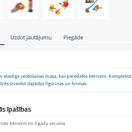
Uzdot jautājumu
Piegāde
un elastīga veidošanas masa, kas paredzēta bērniem. Komplektā 
īdzēs izveidot dažādas figūriņas un formas.
ās īpašības
rots bērniem no 3 gadu vecuma