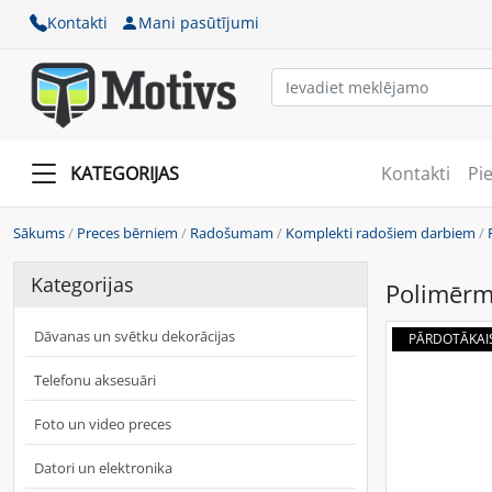
Kontakti
Mani pasūtījumi
KATEGORIJAS
Kontakti
Pi
Sākums
/
Preces bērniem
/
Radošumam
/
Komplekti radošiem darbiem
/
Kategorijas
Polimērmā
Dāvanas un svētku dekorācijas
PĀRDOTĀKAI
Telefonu aksesuāri
Foto un video preces
Datori un elektronika