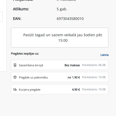
Atlikums:
5 gab.
EAN:
6973043580010
Pasūti tagad un saņem veikalā jau šodien pēc
15:00
Piegādes iespējas uz:
Latvia
Paredzams: 06.08.
Saņemšana birojā
Bez maksas
Paredzams: 10.08.
Piegāde uz pakomātu
no 1.90 €
Paredzams: 10.08.
Kurjera piegāde
4.90 €