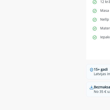
12 kr
Masa i
Nelīp
Mater
Iepak
15+ gadi
Latvijas i
Bezmaksa
No 35 € u