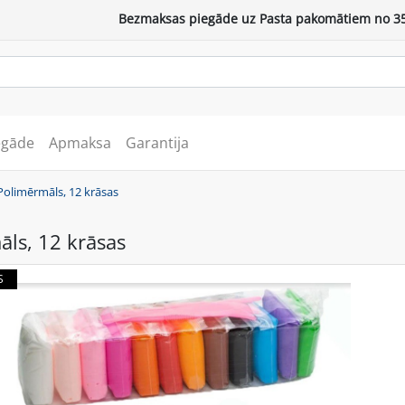
Bezmaksas piegāde uz Pasta pakomātiem no 35
egāde
Apmaksa
Garantija
Polimērmāls, 12 krāsas
ls, 12 krāsas
S