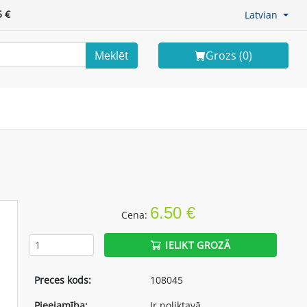
 €
Latvian
Meklēt
Grozs (
0
)
6.50 €
Cena:
IELIKT GROZĀ
Preces kods:
108045
Pieejamība:
Ir noliktavā