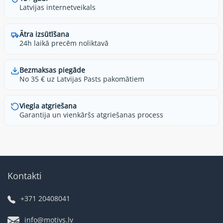
Latvijas internetveikals
Ātra izsūtīšana
24h laikā precēm noliktavā
Bezmaksas piegāde
No 35 € uz Latvijas Pasts pakomātiem
Viegla atgriešana
Garantija un vienkāršs atgriešanas process
Kontakti
+371 20408041
info@motivs.lv