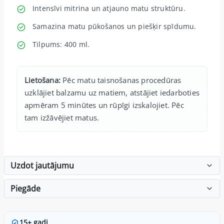
Intensīvi mitrina un atjauno matu struktūru.
Samazina matu pūkošanos un piešķir spīdumu.
Tilpums: 400 ml.
Lietošana:
Pēc matu taisnošanas procedūras
uzklājiet balzamu uz matiem, atstājiet iedarboties
apmēram 5 minūtes un rūpīgi izskalojiet. Pēc
tam izžāvējiet matus.
Uzdot jautājumu
Piegāde
15+ gadi