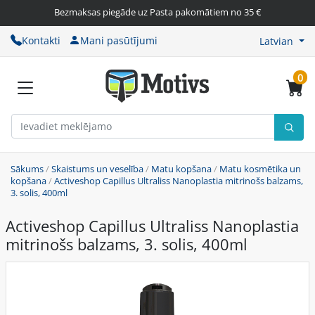
Bezmaksas piegāde uz Pasta pakomātiem no 35 €
Kontakti
Mani pasūtījumi
Latvian
0
Sākums
/
Skaistums un veselība
/
Matu kopšana
/
Matu kosmētika un
kopšana
/
Activeshop Capillus Ultraliss Nanoplastia mitrinošs balzams,
3. solis, 400ml
Activeshop Capillus Ultraliss Nanoplastia
mitrinošs balzams, 3. solis, 400ml