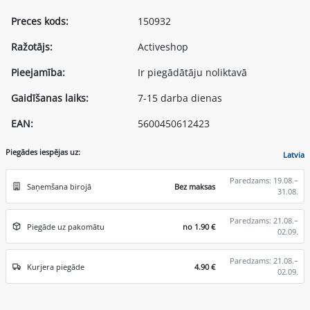
Preces kods:
150932
Ražotājs:
Activeshop
Pieejamība:
Ir piegādātāju noliktavā
Gaidīšanas laiks:
7-15 darba dienas
EAN:
5600450612423
Piegādes iespējas uz:
Latvia
Paredzams: 19.08.–
Saņemšana birojā
Bez maksas
31.08.
Paredzams: 21.08.–
Piegāde uz pakomātu
no 1.90 €
02.09.
Paredzams: 21.08.–
Kurjera piegāde
4.90 €
02.09.