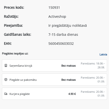
Preces kods:
150931
Ražotājs:
Activeshop
Pieejamība:
Ir piegādātāju noliktavā
Gaidīšanas laiks:
7-15 darba dienas
EAN:
5600450603032
Piegādes iespējas uz:
Latvia
Paredzams: 18.08.–
Saņemšana birojā
Bez maksas
28.08.
Paredzams: 20.08.–
Piegāde uz pakomātu
Bez maksas
01.09.
Paredzams: 20.08.–
Kurjera piegāde
4.90 €
01.09.