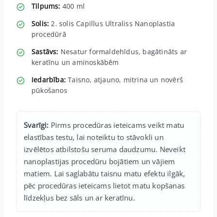
Tilpums:
400 ml
Solis:
2. solis Capillus Ultraliss Nanoplastia
procedūrā
Sastāvs:
Nesatur formaldehīdus, bagātināts ar
keratīnu un aminoskābēm
Iedarbība:
Taisno, atjauno, mitrina un novērš
pūkošanos
Svarīgi:
Pirms procedūras ieteicams veikt matu
elastības testu, lai noteiktu to stāvokli un
izvēlētos atbilstošu seruma daudzumu. Neveikt
nanoplastijas procedūru bojātiem un vājiem
matiem. Lai saglabātu taisnu matu efektu ilgāk,
pēc procedūras ieteicams lietot matu kopšanas
līdzekļus bez sāls un ar keratīnu.