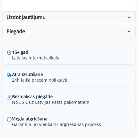
Uzdot jautājumu
Piegāde
15+ gadi
Latvijas internetveikals
Ātra izsūtīšana
24h laikā precēm noliktavā
Bezmaksas piegāde
No 35 € uz Latvijas Pasts pakomātiem
Viegla atgriešana
Garantija un vienkāršs atgriešanas process