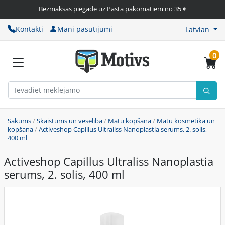
Bezmaksas piegāde uz Pasta pakomātiem no 35 €
Kontakti
Mani pasūtījumi
Latvian
0
Sākums
/
Skaistums un veselība
/
Matu kopšana
/
Matu kosmētika un
kopšana
/
Activeshop Capillus Ultraliss Nanoplastia serums, 2. solis,
400 ml
Activeshop Capillus Ultraliss Nanoplastia
serums, 2. solis, 400 ml