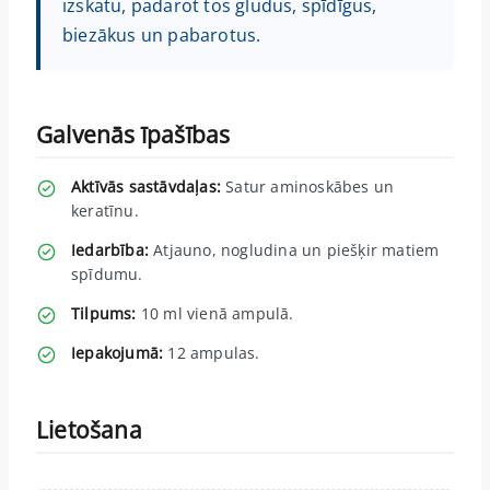
izskatu, padarot tos gludus, spīdīgus,
biezākus un pabarotus.
Galvenās īpašības
Aktīvās sastāvdaļas:
Satur aminoskābes un
keratīnu.
Iedarbība:
Atjauno, nogludina un piešķir matiem
spīdumu.
Tilpums:
10 ml vienā ampulā.
Iepakojumā:
12 ampulas.
Lietošana