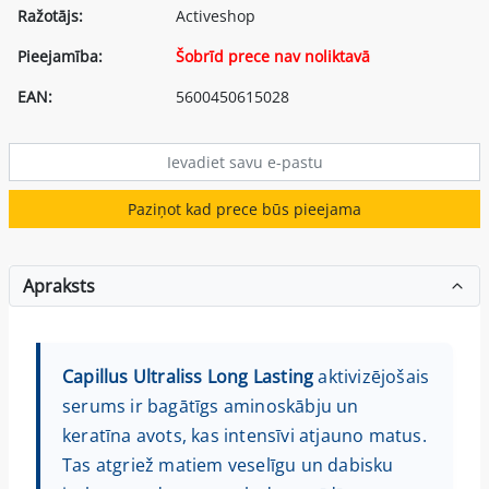
Ražotājs:
Activeshop
Pieejamība:
Šobrīd prece nav noliktavā
EAN:
5600450615028
Paziņot kad prece būs pieejama
Apraksts
Capillus Ultraliss Long Lasting
aktivizējošais
serums ir bagātīgs aminoskābju un
keratīna avots, kas intensīvi atjauno matus.
Tas atgriež matiem veselīgu un dabisku