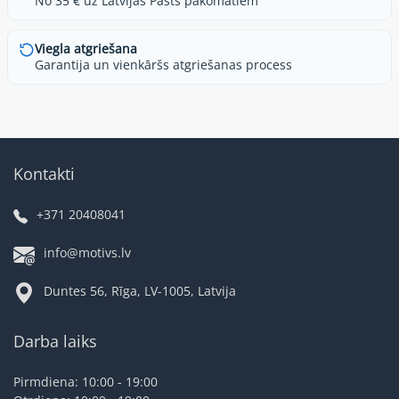
No 35 € uz Latvijas Pasts pakomātiem
Viegla atgriešana
Garantija un vienkāršs atgriešanas process
Kontakti
+371 20408041
info@motivs.lv
Duntes 56, Rīga, LV-1005, Latvija
Darba laiks
Pirmdiena: 10:00 - 19:00