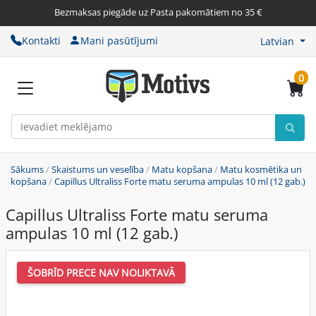
Bezmaksas piegāde uz Pasta pakomātiem no 35 €
Kontakti
Mani pasūtījumi
Latvian
0
Sākums
/
Skaistums un veselība
/
Matu kopšana
/
Matu kosmētika un
kopšana
/
Capillus Ultraliss Forte matu seruma ampulas 10 ml (12 gab.)
Capillus Ultraliss Forte matu seruma
ampulas 10 ml (12 gab.)
ŠOBRĪD PRECE NAV NOLIKTAVĀ