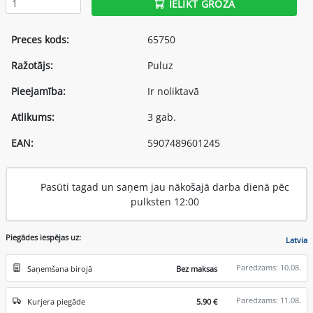
IELIKT GROZĀ
Preces kods:
65750
Ražotājs:
Puluz
Pieejamība:
Ir noliktavā
Atlikums:
3 gab.
EAN:
5907489601245
Pasūti tagad un saņem jau nākošajā darba dienā pēc
pulksten 12:00
Piegādes iespējas uz:
Latvia
Paredzams: 10.08.
Saņemšana birojā
Bez maksas
Paredzams: 11.08.
Kurjera piegāde
5.90 €