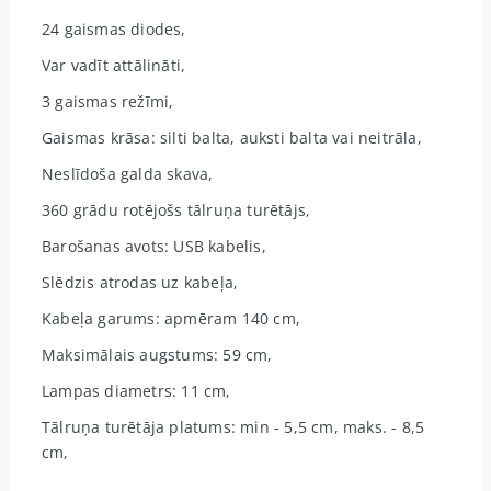
24 gaismas diodes,
Var vadīt attālināti,
3 gaismas režīmi,
Gaismas krāsa: silti balta, auksti balta vai neitrāla,
Neslīdoša galda skava,
360 grādu rotējošs tālruņa turētājs,
Barošanas avots: USB kabelis,
Slēdzis atrodas uz kabeļa,
Kabeļa garums: apmēram 140 cm,
Maksimālais augstums: 59 cm,
Lampas diametrs: 11 cm,
Tālruņa turētāja platums: min - 5,5 cm, maks. - 8,5
cm,