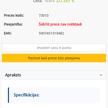
10.80 €
Cena:
15.90 €
Preces kods:
73010
Pieejamība:
Šobrīd prece nav noliktavā
EAN:
5907451319482
Paziņot kad prece būs pieejama
Apraksts
Specifikācijas: