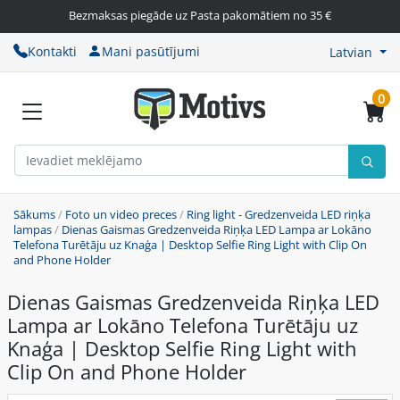
Bezmaksas piegāde uz Pasta pakomātiem no 35 €
Kontakti
Mani pasūtījumi
Latvian
0
Sākums
/
Foto un video preces
/
Ring light - Gredzenveida LED riņķa
lampas
/
Dienas Gaismas Gredzenveida Riņķa LED Lampa ar Lokāno
Telefona Turētāju uz Knaģa | Desktop Selfie Ring Light with Clip On
and Phone Holder
Dienas Gaismas Gredzenveida Riņķa LED
Lampa ar Lokāno Telefona Turētāju uz
Knaģa | Desktop Selfie Ring Light with
Clip On and Phone Holder