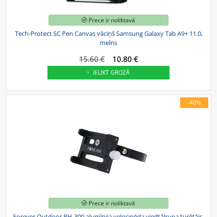
Prece ir noliktavā
Tech-Protect SC Pen Canvas vāciņš Samsung Galaxy Tab A9+ 11.0,
melns
15.60 €
10.80 €
IELIKT GROZĀ
-40%
Prece ir noliktavā
Forever Outdoor BH-300 alumīnija velosipēda viedtālruņa turētājs,