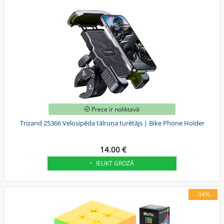
Prece ir noliktavā
Trizand 25366 Velosipēda tālruņa turētājs | Bike Phone Holder
14.00 €
IELIKT GROZĀ
-34%