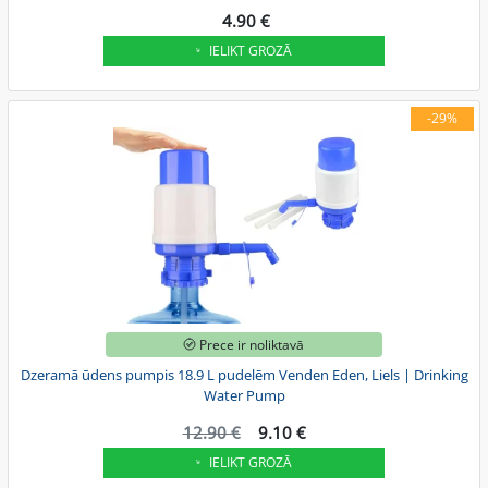
4.90 €
IELIKT GROZĀ
-29%
Prece ir noliktavā
Dzeramā ūdens pumpis 18.9 L pudelēm Venden Eden, Liels | Drinking
Water Pump
12.90 €
9.10 €
IELIKT GROZĀ