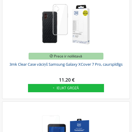
Prece ir noliktavā
3mk Clear Case vāciņš Samsung Galaxy XCover 7 Pro, caurspīdīgs
11.20 €
IELIKT GROZĀ