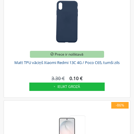
Prece ir noliktavā
Matt TPU vāciņš Xiaomi Redmi 13C 4G / Poco C65, tumši zils
3.30 €
0.10 €
IELIKT GROZĀ
-86%