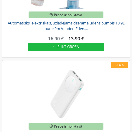
Prece ir noliktavā
Automātisks, elektriskais, uzlādējams dzeramā ūdens pumpis 18,9L
pudelēm Venden Eden,...
16.90 €
13.90 €
IELIKT GROZĀ
-14%
Prece ir noliktavā