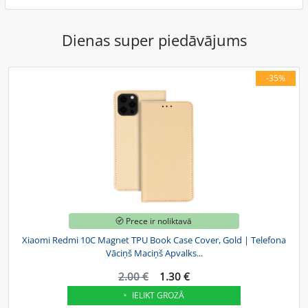
Dienas super piedāvājums
-35%
Prece ir noliktavā
Xiaomi Redmi 10C Magnet TPU Book Case Cover, Gold | Telefona
Vāciņš Maciņš Apvalks...
2.00 €
1.30 €
IELIKT GROZĀ