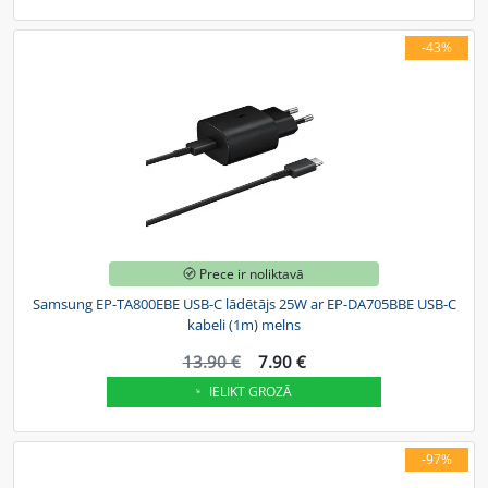
-43%
Prece ir noliktavā
Samsung EP-TA800EBE USB-C lādētājs 25W ar EP-DA705BBE USB-C
kabeli (1m) melns
13.90 €
7.90 €
IELIKT GROZĀ
-97%