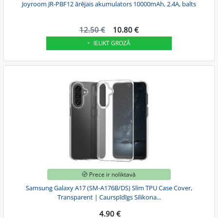
Joyroom JR-PBF12 ārējais akumulators 10000mAh, 2.4A, balts
12.50 €
10.80 €
IELIKT GROZĀ
Prece ir noliktavā
Samsung Galaxy A17 (SM-A176B/DS) Slim TPU Case Cover,
Transparent | Caurspīdīgs Silikona...
4.90 €