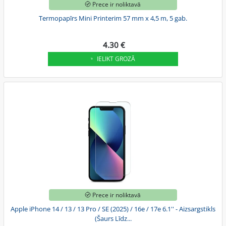
Prece ir noliktavā
Termopapīrs Mini Printerim 57 mm x 4,5 m, 5 gab.
4.30 €
IELIKT GROZĀ
Prece ir noliktavā
Apple iPhone 14 / 13 / 13 Pro / SE (2025) / 16e / 17e 6.1'' - Aizsargstikls
(Šaurs Līdz...