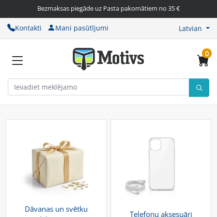
Bezmaksas piegāde uz Pasta pakomātiem no 35 €
Kontakti
Mani pasūtījumi
Latvian
0
Dāvanas un svētku
Telefonu aksesuāri