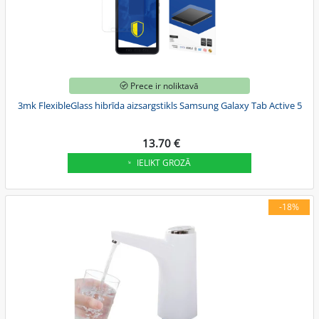
Prece ir noliktavā
3mk FlexibleGlass hibrīda aizsargstikls Samsung Galaxy Tab Active 5
13.70 €
IELIKT GROZĀ
-18%