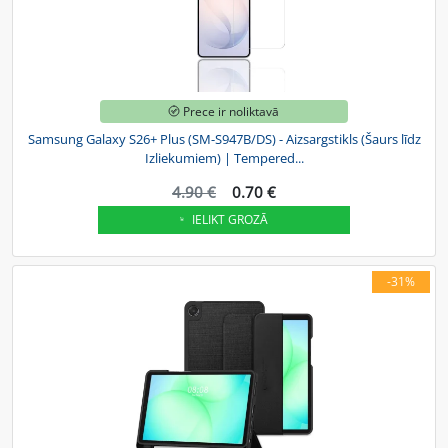
Prece ir noliktavā
Samsung Galaxy S26+ Plus (SM-S947B/DS) - Aizsargstikls (Šaurs līdz
Izliekumiem) | Tempered...
4.90 €
0.70 €
IELIKT GROZĀ
-31%