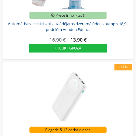
Prece ir noliktavā
Automātisks, elektriskais, uzlādējams dzeramā ūdens pumpis 18,9L
pudelēm Venden Eden,...
16.90 €
13.90 €
IELIKT GROZĀ
-17%
Piegāde 5-12 darba dienas