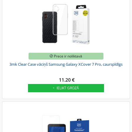
Prece ir noliktavā
3mk Clear Case vāciņš Samsung Galaxy XCover 7 Pro, caurspīdīgs
11.20 €
IELIKT GROZĀ