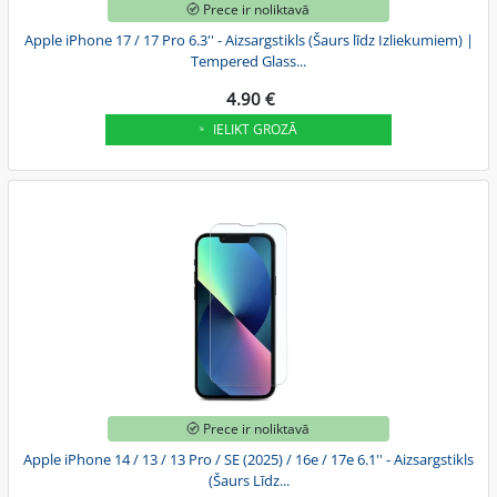
Prece ir noliktavā
Apple iPhone 17 / 17 Pro 6.3'' - Aizsargstikls (Šaurs līdz Izliekumiem) |
Tempered Glass...
4.90 €
IELIKT GROZĀ
Prece ir noliktavā
Apple iPhone 14 / 13 / 13 Pro / SE (2025) / 16e / 17e 6.1'' - Aizsargstikls
(Šaurs Līdz...