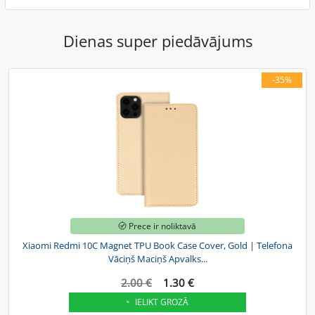
Dienas super piedāvājums
-35%
Prece ir noliktavā
Xiaomi Redmi 10C Magnet TPU Book Case Cover, Gold | Telefona
Vāciņš Maciņš Apvalks...
2.00 €
1.30 €
IELIKT GROZĀ