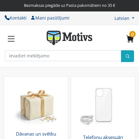
Bezmaksas piegāde uz Pasta pakomātiem no 35 €
Kontakti
Mani pasūtījumi
Latvian
0
Dāvanas un svētku
Telefonu aksesuāri