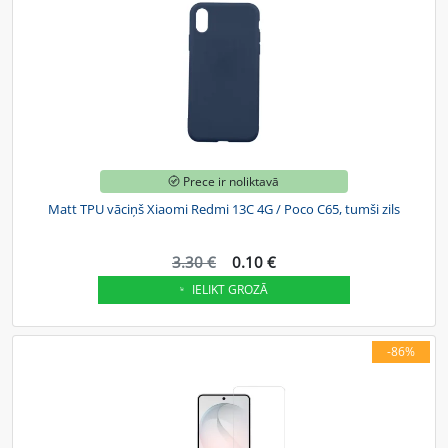
Prece ir noliktavā
Matt TPU vāciņš Xiaomi Redmi 13C 4G / Poco C65, tumši zils
3.30 €
0.10 €
IELIKT GROZĀ
-86%