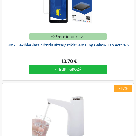
Prece ir noliktavā
3mk FlexibleGlass hibrīda aizsargstikls Samsung Galaxy Tab Active 5
13.70 €
IELIKT GROZĀ
-18%