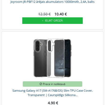
Joyroom JR-PBF12 ārējais akumulators 10000mAh, 2.4A, balts
12.50 €
10.40 €
IELIKT GROZĀ
Prece ir noliktavā
Samsung Galaxy A17 (SM-A176B/DS) Slim TPU Case Cover,
Transparent | Caurspīdīgs Silikona...
4.90 €