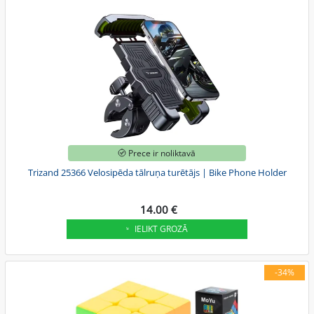
Prece ir noliktavā
Trizand 25366 Velosipēda tālruņa turētājs | Bike Phone Holder
14.00 €
IELIKT GROZĀ
-34%