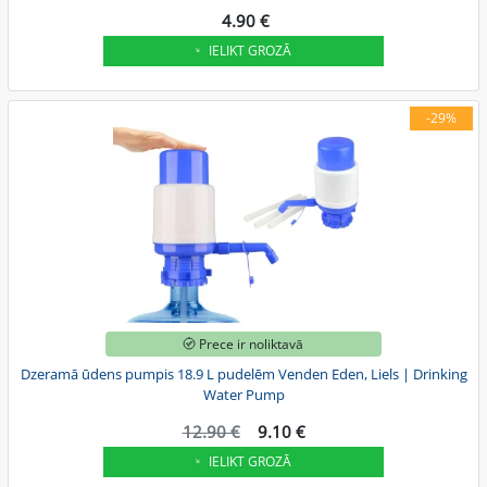
4.90 €
IELIKT GROZĀ
-29%
Prece ir noliktavā
Dzeramā ūdens pumpis 18.9 L pudelēm Venden Eden, Liels | Drinking
Water Pump
12.90 €
9.10 €
IELIKT GROZĀ