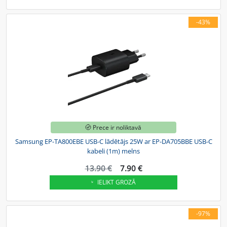
-43%
Prece ir noliktavā
Samsung EP-TA800EBE USB-C lādētājs 25W ar EP-DA705BBE USB-C
kabeli (1m) melns
13.90 €
7.90 €
IELIKT GROZĀ
-97%