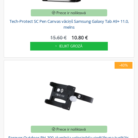
Prece ir noliktavā
Tech-Protect SC Pen Canvas vāciņš Samsung Galaxy Tab A9+ 11.0,
melns
15.60 €
10.80 €
IELIKT GROZĀ
-40%
Prece ir noliktavā
Forever Outdoor BH-300 alumīnija velosipēda viedtālruņa turētājs,