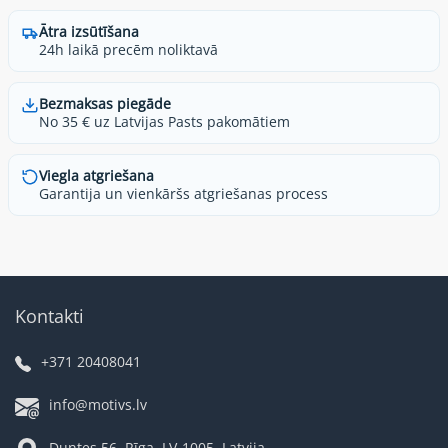
Ātra izsūtīšana
24h laikā precēm noliktavā
Bezmaksas piegāde
No 35 € uz Latvijas Pasts pakomātiem
Viegla atgriešana
Garantija un vienkāršs atgriešanas process
Kontakti
+371 20408041
info@motivs.lv
Duntes 56, Rīga, LV-1005, Latvija