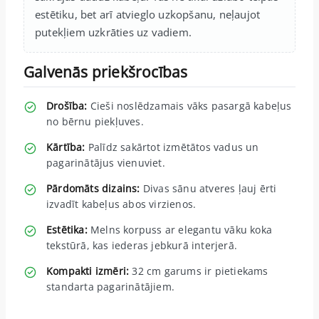
estētiku, bet arī atvieglo uzkopšanu, neļaujot
putekļiem uzkrāties uz vadiem.
Galvenās priekšrocības
Drošība:
Cieši noslēdzamais vāks pasargā kabeļus
no bērnu piekļuves.
Kārtība:
Palīdz sakārtot izmētātos vadus un
pagarinātājus vienuviet.
Pārdomāts dizains:
Divas sānu atveres ļauj ērti
izvadīt kabeļus abos virzienos.
Estētika:
Melns korpuss ar elegantu vāku koka
tekstūrā, kas iederas jebkurā interjerā.
Kompakti izmēri:
32 cm garums ir pietiekams
standarta pagarinātājiem.