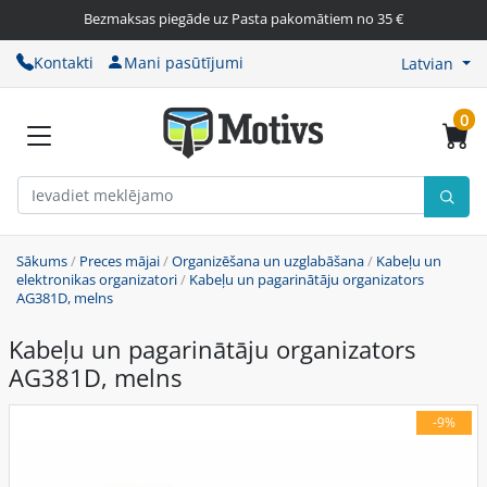
Bezmaksas piegāde uz Pasta pakomātiem no 35 €
Kontakti
Mani pasūtījumi
Latvian
0
Sākums
/
Preces mājai
/
Organizēšana un uzglabāšana
/
Kabeļu un
elektronikas organizatori
/
Kabeļu un pagarinātāju organizators
AG381D, melns
Kabeļu un pagarinātāju organizators
AG381D, melns
-9%