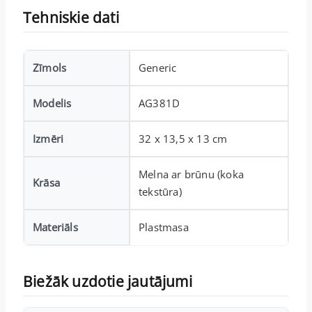
Tehniskie dati
Zīmols
Generic
Modelis
AG381D
Izmēri
32 x 13,5 x 13 cm
Melna ar brūnu (koka
Krāsa
tekstūra)
Materiāls
Plastmasa
Biežāk uzdotie jautājumi