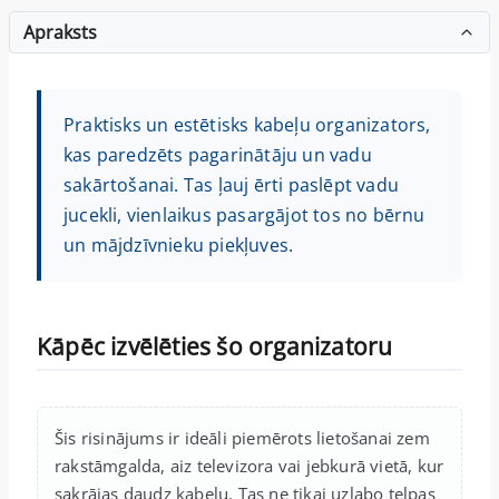
Apraksts
Praktisks un estētisks kabeļu organizators,
kas paredzēts pagarinātāju un vadu
sakārtošanai. Tas ļauj ērti paslēpt vadu
jucekli, vienlaikus pasargājot tos no bērnu
un mājdzīvnieku piekļuves.
Kāpēc izvēlēties šo organizatoru
Šis risinājums ir ideāli piemērots lietošanai zem
rakstāmgalda, aiz televizora vai jebkurā vietā, kur
sakrājas daudz kabeļu. Tas ne tikai uzlabo telpas