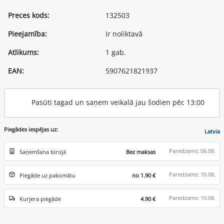
Preces kods:
132503
Pieejamība:
Ir noliktavā
Atlikums:
1 gab.
EAN:
5907621821937
Pasūti tagad un saņem veikalā jau šodien pēc 13:00
Piegādes iespējas uz:
Latvia
Paredzams: 06.08.
Saņemšana birojā
Bez maksas
Paredzams: 10.08.
Piegāde uz pakomātu
no 1.90 €
Paredzams: 10.08.
Kurjera piegāde
4.90 €