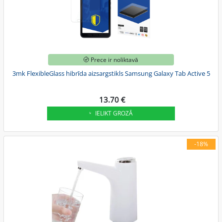
Prece ir noliktavā
3mk FlexibleGlass hibrīda aizsargstikls Samsung Galaxy Tab Active 5
13.70 €
IELIKT GROZĀ
-18%