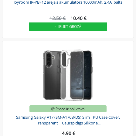
Joyroom JR-PBF12 ārējais akumulators 10000mAh, 2.4A, balts
12.50 €
10.40 €
IELIKT GROZĀ
Prece ir noliktavā
Samsung Galaxy A17 (SM-A176B/DS) Slim TPU Case Cover,
Transparent | Caurspīdīgs Silikona...
4.90 €