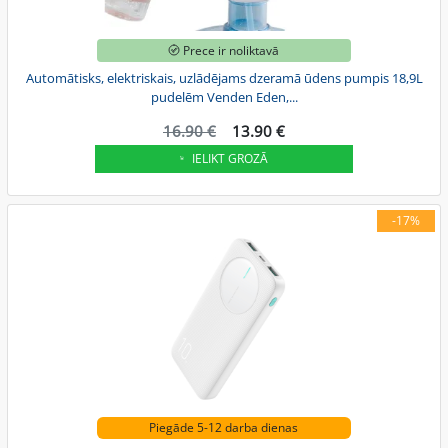
Prece ir noliktavā
Automātisks, elektriskais, uzlādējams dzeramā ūdens pumpis 18,9L
pudelēm Venden Eden,...
16.90 €
13.90 €
IELIKT GROZĀ
-17%
Piegāde 5-12 darba dienas