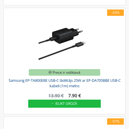
-43%
Prece ir noliktavā
Samsung EP-TA800EBE USB-C lādētājs 25W ar EP-DA705BBE USB-C
kabeli (1m) melns
13.90 €
7.90 €
IELIKT GROZĀ
-97%