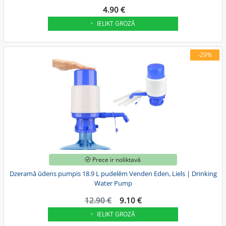
4.90 €
IELIKT GROZĀ
-29%
Prece ir noliktavā
Dzeramā ūdens pumpis 18.9 L pudelēm Venden Eden, Liels | Drinking
Water Pump
12.90 €
9.10 €
IELIKT GROZĀ