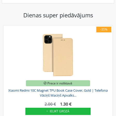
Dienas super piedāvājums
-35%
Prece ir noliktavā
Xiaomi Redmi 10C Magnet TPU Book Case Cover, Gold | Telefona
Vāciņš Maciņš Apvalks...
2.00 €
1.30 €
IELIKT GROZĀ