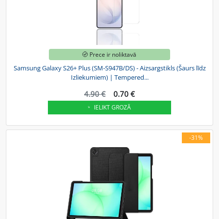
Prece ir noliktavā
Samsung Galaxy S26+ Plus (SM-S947B/DS) - Aizsargstikls (Šaurs līdz
Izliekumiem) | Tempered...
4.90 €
0.70 €
IELIKT GROZĀ
-31%