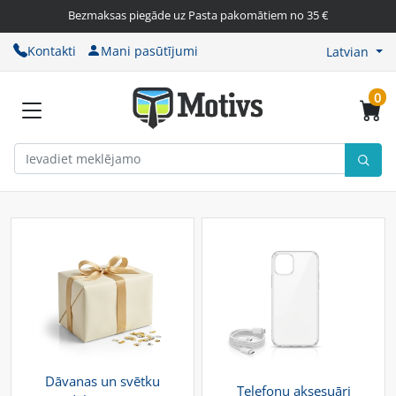
Bezmaksas piegāde uz Pasta pakomātiem no 35 €
Kontakti
Mani pasūtījumi
Latvian
0
Dāvanas un svētku
Telefonu aksesuāri