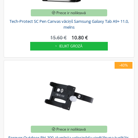
Prece ir noliktavā
Tech-Protect SC Pen Canvas vāciņš Samsung Galaxy Tab A9+ 11.0,
melns
15.60 €
10.80 €
IELIKT GROZĀ
-40%
Prece ir noliktavā
Forever Outdoor BH-300 alumīnija velosipēda viedtālruņa turētājs,