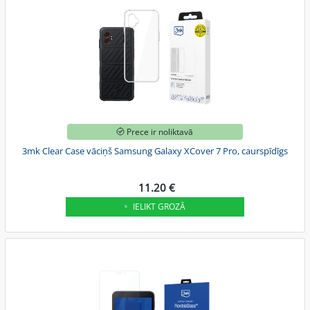
Prece ir noliktavā
3mk Clear Case vāciņš Samsung Galaxy XCover 7 Pro, caurspīdīgs
11.20 €
IELIKT GROZĀ