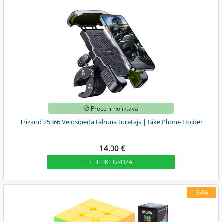
Prece ir noliktavā
Trizand 25366 Velosipēda tālruņa turētājs | Bike Phone Holder
14.00 €
IELIKT GROZĀ
-34%