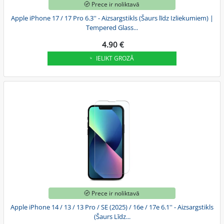
Prece ir noliktavā
Apple iPhone 17 / 17 Pro 6.3'' - Aizsargstikls (Šaurs līdz Izliekumiem) |
Tempered Glass...
4.90 €
IELIKT GROZĀ
Prece ir noliktavā
Apple iPhone 14 / 13 / 13 Pro / SE (2025) / 16e / 17e 6.1'' - Aizsargstikls
(Šaurs Līdz...