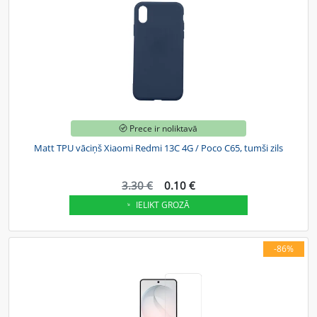
Prece ir noliktavā
Matt TPU vāciņš Xiaomi Redmi 13C 4G / Poco C65, tumši zils
3.30 €
0.10 €
IELIKT GROZĀ
-86%